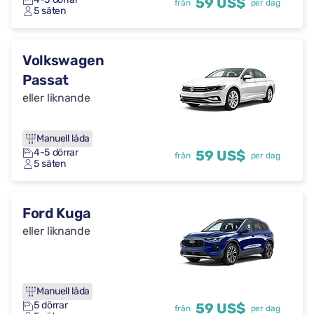
59 US$
från
per dag
5 säten
Volkswagen
Passat
eller liknande
Manuell låda
4-5 dörrar
59 US$
från
per dag
5 säten
Ford Kuga
eller liknande
Manuell låda
5 dörrar
59 US$
från
per dag