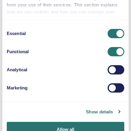
from your use of their services. This section explains
Automatlåda
how we use cookies and how you can manage your
4 dörrar
58 US$
från
per dag
8 säten
preferences.
Consent
Essential
Selection
Peugeot 2008
eller liknande
Functional
Analytical
Manuell låda
5 dörrar
59 US$
från
per dag
5 säten
Marketing
Ford Focus Estate
eller liknande
Show details
Allow all