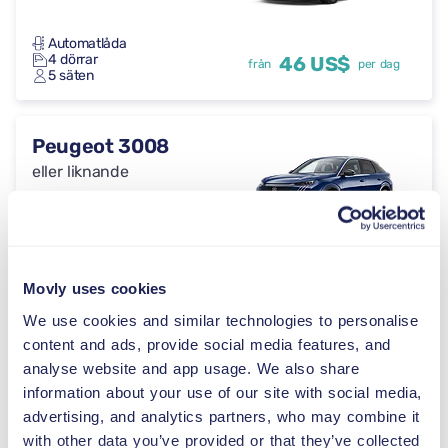
Automatlåda
4 dörrar
46 US$
från
per dag
5 säten
Peugeot 3008
eller liknande
Automatlåda
5 dörrar
46 US$
från
per dag
Movly uses cookies
5 säten
We use cookies and similar technologies to personalise
content and ads, provide social media features, and
Toyota Proace
analyse website and app usage. We also share
eller liknande
information about your use of our site with social media,
advertising, and analytics partners, who may combine it
with other data you’ve provided or that they’ve collected