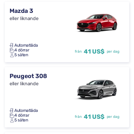
Mazda 3
eller liknande
Automatlåda
4 dörrar
41 US$
från
per dag
5 säten
Peugeot 308
eller liknande
Automatlåda
4 dörrar
41 US$
från
per dag
5 säten