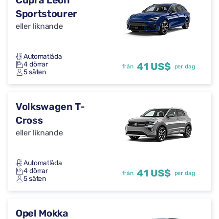
Cupra Leon
Sportstourer
eller liknande
Automatlåda
4 dörrar
41 US$
från
per dag
5 säten
Volkswagen T-
Cross
eller liknande
Automatlåda
4 dörrar
41 US$
från
per dag
5 säten
Opel Mokka