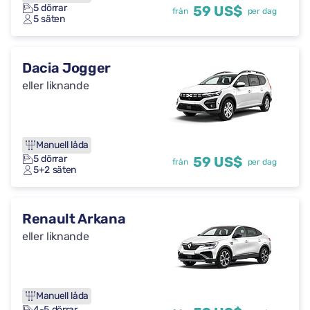
5 dörrar
59 US$
från
per dag
5 säten
Dacia Jogger
eller liknande
Manuell låda
5 dörrar
59 US$
från
per dag
5+2 säten
Renault Arkana
eller liknande
Manuell låda
4-5 dörrar