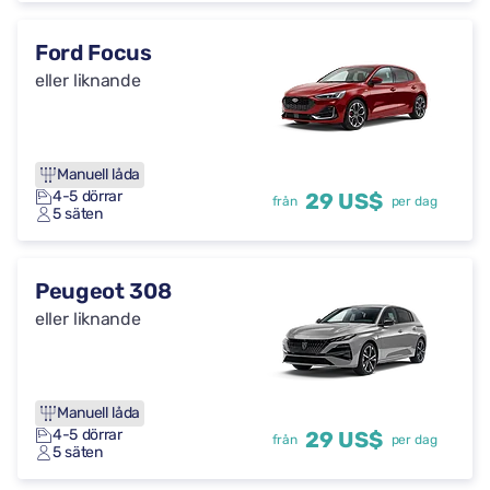
Ford Focus
eller liknande
Manuell låda
4-5 dörrar
29 US$
från
per dag
5 säten
Peugeot 308
eller liknande
Manuell låda
4-5 dörrar
29 US$
från
per dag
5 säten