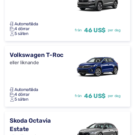
Automatlåda
4 dörrar
46 US$
från
per dag
5 säten
Volkswagen T-Roc
eller liknande
Automatlåda
4 dörrar
46 US$
från
per dag
5 säten
Skoda Octavia
Estate