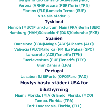
Bergamo (BGY)
Pisa (PSA)
Neapel (NAP)
Verona (VRN)
Pescara (PSR)
Turin (TRN)
Florens (FLR)
Lamezia Terme (SUF)
Visa alla städer →
Tyskland
Munich (MUC)
Frankfurt am Main (FRA)
Berlin (BER)
Hamburg (HAM)
Düsseldorf (DUS)
Karlsruhe (FKB)
Spanien
Barcelona (BCN)
Malaga (AGP)
Alicante (ALC)
Valencia (VLC)
Mallorca (PMI)
La Palma (SPC)
Lanzarote (ACE)
Tenerife (TFN)
Fuerteventura (FUE)
Tenerife (TFS)
Gran Canaria (LPA)
Portugal
Lissabon (LIS)
Porto (OPO)
Faro (FAO)
Movlys bästa städer i USA för
biluthyrning
Miami, Florida, (MIA)
Orlando, Florida, (MCO)
Tampa, Florida, (TPA)
Fort Lauderdale, Florida, (FLL)