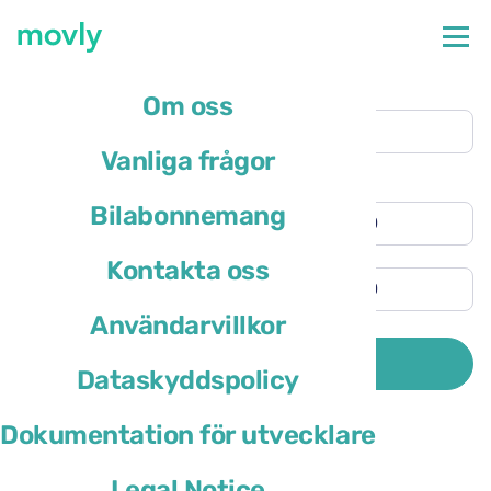
Upphämtningsplats
Om oss
Porto flygplats
(OPO)
Vanliga frågor
Annan återlämningsadress
Upphämtningstid
Bilabonnemang
Återlämningstid
Kontakta oss
Användarvillkor
Förarens bosättningsland är
SÖK
Dataskyddspolicy
Dokumentation för utvecklare
Legal Notice