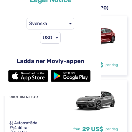
Hyrbilar tillgängliga på Porto flygplats (OPO)
Svenska
Ford Focus
eller liknande
USD
Automatlåda
Ladda ner Movly-appen
4 dörrar
29 US$
från
per dag
5 säten
Cupra Leon
eller liknande
Automatlåda
4 dörrar
29 US$
från
per dag