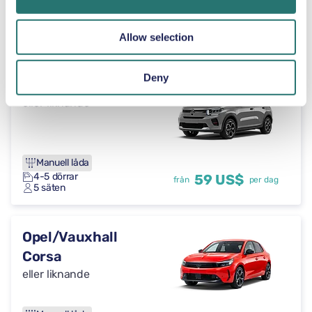
Manuell låda
5 dörrar
59 US$
från
per dag
5 säten
Allow selection
Deny
Citroen C3
eller liknande
Manuell låda
4-5 dörrar
59 US$
från
per dag
5 säten
Opel/Vauxhall
Corsa
eller liknande