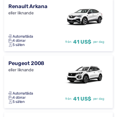
Renault Arkana
eller liknande
Automatlåda
4 dörrar
41 US$
från
per dag
5 säten
Peugeot 2008
eller liknande
Automatlåda
4 dörrar
41 US$
från
per dag
5 säten