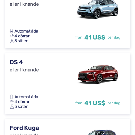
eller liknande
Automatlåda
4 dörrar
41 US$
från
per dag
5 säten
DS 4
eller liknande
Automatlåda
4 dörrar
41 US$
från
per dag
5 säten
Ford Kuga