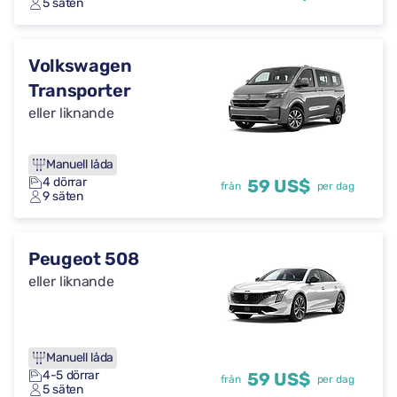
5 säten
Volkswagen
Transporter
eller liknande
Manuell låda
4 dörrar
59 US$
från
per dag
9 säten
Peugeot 508
eller liknande
Manuell låda
4-5 dörrar
59 US$
från
per dag
5 säten