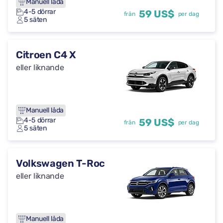
Manuell låda
4-5 dörrar
59 US$
från
per dag
5 säten
Citroen C4 X
eller liknande
Manuell låda
4-5 dörrar
59 US$
från
per dag
5 säten
Volkswagen T-Roc
eller liknande
Manuell låda