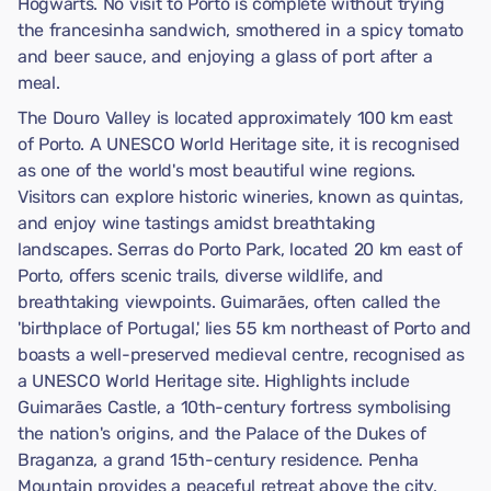
Hogwarts. No visit to Porto is complete without trying
the francesinha sandwich, smothered in a spicy tomato
and beer sauce, and enjoying a glass of port after a
meal.
The Douro Valley is located approximately 100 km east
of Porto. A UNESCO World Heritage site, it is recognised
as one of the world's most beautiful wine regions.
Visitors can explore historic wineries, known as quintas,
and enjoy wine tastings amidst breathtaking
landscapes. Serras do Porto Park, located 20 km east of
Porto, offers scenic trails, diverse wildlife, and
breathtaking viewpoints. Guimarães, often called the
'birthplace of Portugal,' lies 55 km northeast of Porto and
boasts a well-preserved medieval centre, recognised as
a UNESCO World Heritage site. Highlights include
Guimarães Castle, a 10th-century fortress symbolising
the nation's origins, and the Palace of the Dukes of
Braganza, a grand 15th-century residence. Penha
Mountain provides a peaceful retreat above the city,