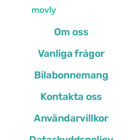
Hyr en bil hos Movly på G
Om oss
Upphämtningsplats
Vanliga frågor
Genua flygplats
(GOA)
Annan återlämningsadress
Bilabonnemang
Hyrbilar tillgängliga på Genua
Kontakta oss
Ford Focus
Användarvillkor
eller liknande
Dataskyddspolicy