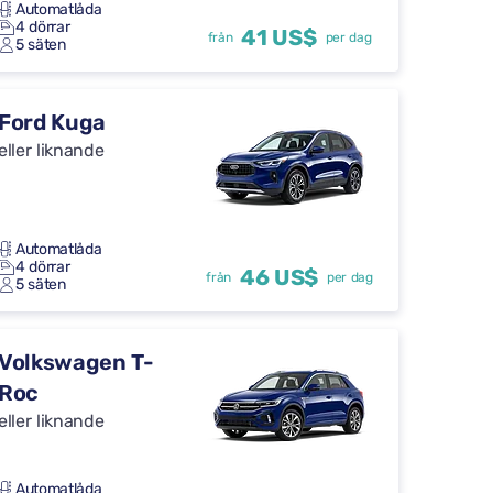
Automatlåda
4 dörrar
41 US$
från
per dag
5 säten
Ford Kuga
eller liknande
Automatlåda
4 dörrar
46 US$
från
per dag
5 säten
Volkswagen T-
Roc
eller liknande
Automatlåda