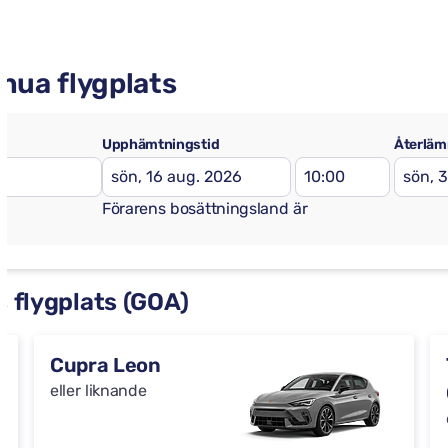
enua flygplats
Upphämtningstid
Återläm
Förarens bosättningsland är
s flygplats (GOA)
Cupra Leon
eller liknande