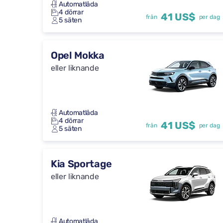
Automatlåda
4 dörrar
41 US$
från
per dag
5 säten
Opel Mokka
eller liknande
Automatlåda
4 dörrar
41 US$
från
per dag
5 säten
Kia Sportage
eller liknande
Automatlåda