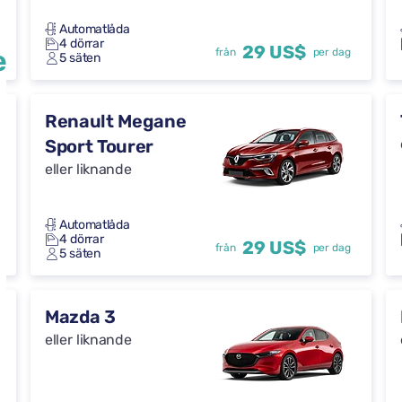
Automatlåda
4 dörrar
29 US$
e
från
per dag
5 säten
Renault Megane
Sport Tourer
eller liknande
Automatlåda
4 dörrar
29 US$
från
per dag
5 säten
Mazda 3
eller liknande