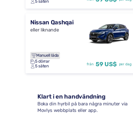
5 säten
Nissan Qashqai
eller liknande
Manuell låda
5 dörrar
59 US$
från
per dag
5 säten
Klart i en handvändning
Boka din hyrbil på bara några minuter via
Movlys webbplats eller app.