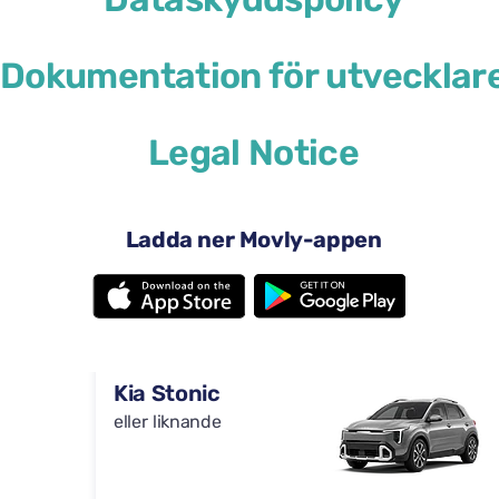
Automatlåda
4 dörrar
29 US$
Dokumentation för utvecklar
från
per dag
5 säten
Legal Notice
DS 3
eller liknande
Ladda ner Movly-appen
Automatlåda
4 dörrar
29 US$
från
per dag
5 säten
Kia Stonic
eller liknande