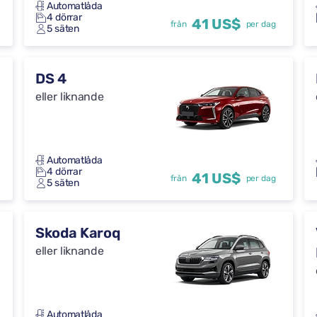
Automatlåda
4 dörrar
41 US$
från
per dag
5 säten
DS 4
eller liknande
Automatlåda
4 dörrar
41 US$
från
per dag
5 säten
Skoda Karoq
eller liknande
Automatlåda