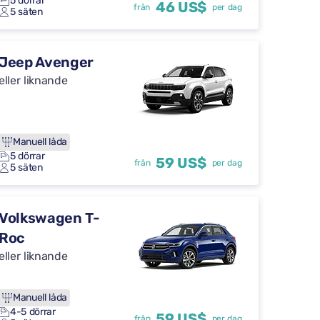
5 dörrar
46 US$
från
per dag
5 säten
Jeep Avenger
eller liknande
Manuell låda
5 dörrar
59 US$
från
per dag
5 säten
Volkswagen T-
Roc
eller liknande
Manuell låda
4-5 dörrar
59 US$
från
per dag