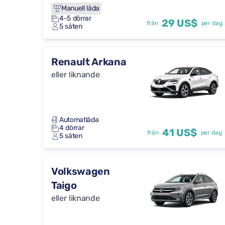
Manuell låda
4-5 dörrar
29 US$
från
per dag
5 säten
Renault Arkana
eller liknande
Automatlåda
4 dörrar
41 US$
från
per dag
5 säten
Volkswagen
Taigo
eller liknande