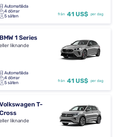
Automatlåda
4 dörrar
41 US$
från
per dag
5 säten
BMW 1 Series
eller liknande
Automatlåda
4 dörrar
41 US$
från
per dag
5 säten
Volkswagen T-
Cross
eller liknande