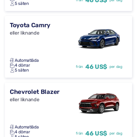
46 US$
från
per dag
5 säten
Toyota Camry
eller liknande
Automatlåda
4 dörrar
46 US$
från
per dag
5 säten
Chevrolet Blazer
eller liknande
Automatlåda
4 dörrar
46 US$
från
per dag
5 säten