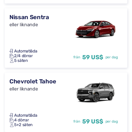
Nissan Sentra
eller liknande
Automatlåda
2/4 dörrar
59 US$
från
per dag
5 säten
Chevrolet Tahoe
eller liknande
Automatlåda
4 dörrar
59 US$
från
per dag
5+2 säten