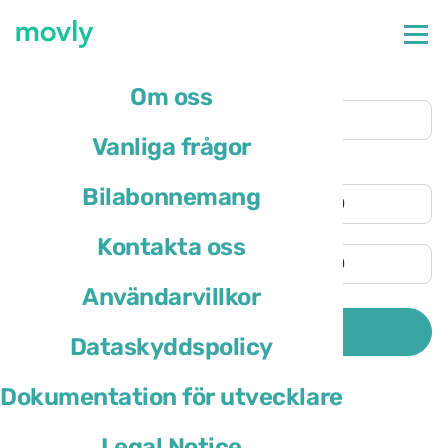
Upphämtningsplats
Om oss
Seattle Tacoma flygplats
(SEA)
Vanliga frågor
Annan återlämningsadress
Upphämtningstid
Bilabonnemang
Återlämningstid
Kontakta oss
Användarvillkor
Förarens bosättningsland är
SÖK
Dataskyddspolicy
Dokumentation för utvecklare
Legal Notice