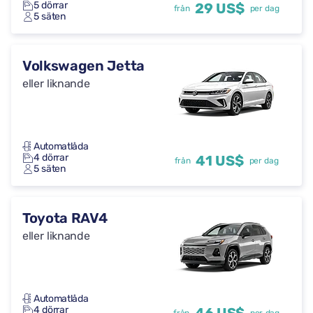
5 dörrar
29 US$
från
per dag
5 säten
Volkswagen Jetta
eller liknande
Automatlåda
4 dörrar
41 US$
från
per dag
5 säten
Toyota RAV4
eller liknande
Automatlåda
4 dörrar