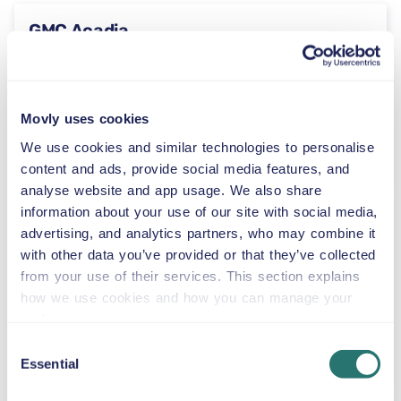
GMC Acadia
eller liknande
Movly uses cookies
Automatlåda
We use cookies and similar technologies to personalise
5 dörrar
59 US$
från
per dag
5+2 säten
content and ads, provide social media features, and
analyse website and app usage. We also share
information about your use of our site with social media,
Jeep Wrangler
advertising, and analytics partners, who may combine it
Unlimited
with other data you’ve provided or that they’ve collected
eller liknande
from your use of their services. This section explains
how we use cookies and how you can manage your
preferences.
Automatlåda
4 dörrar
59 US$
Consent
från
per dag
5 säten
Essential
Selection