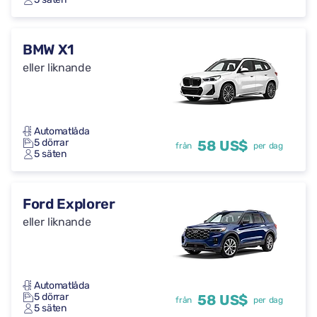
BMW X1
eller liknande
Automatlåda
5 dörrar
58 US$
från
per dag
5 säten
Ford Explorer
eller liknande
Automatlåda
5 dörrar
58 US$
från
per dag
5 säten