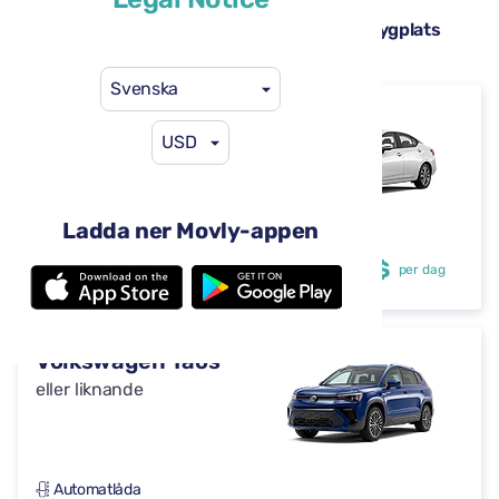
Hyrbilar tillgängliga på Seattle–Tacoma flygplats
(SEA)
Svenska
Nissan Versa
USD
eller liknande
Ladda ner Movly-appen
Automatlåda
4 dörrar
29 US$
från
per dag
5 säten
Volkswagen Taos
eller liknande
Automatlåda