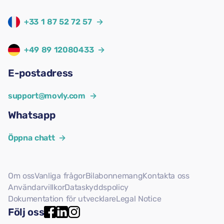
+33 1 87 52 72 57
→
+49 89 12080433
→
E-postadress
support@movly.com
→
Whatsapp
Öppna chatt
→
Om oss
Vanliga frågor
Bilabonnemang
Kontakta oss
Användarvillkor
Dataskyddspolicy
Dokumentation för utvecklare
Legal Notice
Följ oss