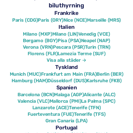
biluthyrning
Frankrike
Paris (CDG)
Paris (ORY)
Nice (NCE)
Marseille (MRS)
Italien
Milano (MXP)
Milano (LIN)
Venedig (VCE)
Bergamo (BGY)
Pisa (PSA)
Neapel (NAP)
Verona (VRN)
Pescara (PSR)
Turin (TRN)
Florens (FLR)
Lamezia Terme (SUF)
Visa alla städer →
Tyskland
Munich (MUC)
Frankfurt am Main (FRA)
Berlin (BER)
Hamburg (HAM)
Düsseldorf (DUS)
Karlsruhe (FKB)
Spanien
Barcelona (BCN)
Malaga (AGP)
Alicante (ALC)
Valencia (VLC)
Mallorca (PMI)
La Palma (SPC)
Lanzarote (ACE)
Tenerife (TFN)
Fuerteventura (FUE)
Tenerife (TFS)
Gran Canaria (LPA)
Portugal