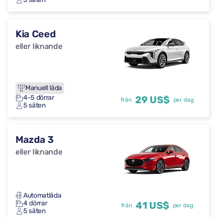
Kia Ceed
eller liknande
Manuell låda
4-5 dörrar
29 US$
från
per dag
5 säten
Mazda 3
eller liknande
Automatlåda
4 dörrar
41 US$
från
per dag
5 säten