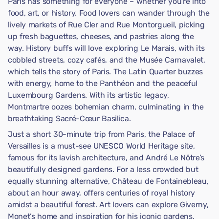
Paris has something for everyone – whether you're into
food, art, or history. Food lovers can wander through the
lively markets of Rue Cler and Rue Montorgueil, picking
up fresh baguettes, cheeses, and pastries along the
way. History buffs will love exploring Le Marais, with its
cobbled streets, cozy cafés, and the Musée Carnavalet,
which tells the story of Paris. The Latin Quarter buzzes
with energy, home to the Panthéon and the peaceful
Luxembourg Gardens. With its artistic legacy,
Montmartre oozes bohemian charm, culminating in the
breathtaking Sacré-Cœur Basilica.
Just a short 30-minute trip from Paris, the Palace of
Versailles is a must-see UNESCO World Heritage site,
famous for its lavish architecture, and André Le Nôtre’s
beautifully designed gardens. For a less crowded but
equally stunning alternative, Château de Fontainebleau,
about an hour away, offers centuries of royal history
amidst a beautiful forest. Art lovers can explore Giverny,
Monet’s home and inspiration for his iconic gardens,