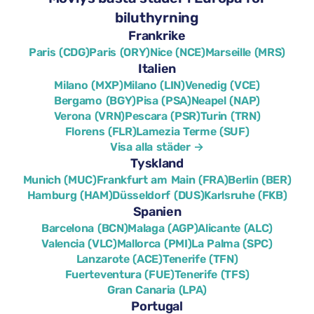
biluthyrning
Frankrike
Paris (CDG)
Paris (ORY)
Nice (NCE)
Marseille (MRS)
Italien
Milano (MXP)
Milano (LIN)
Venedig (VCE)
Bergamo (BGY)
Pisa (PSA)
Neapel (NAP)
Verona (VRN)
Pescara (PSR)
Turin (TRN)
Florens (FLR)
Lamezia Terme (SUF)
Visa alla städer →
Tyskland
Munich (MUC)
Frankfurt am Main (FRA)
Berlin (BER)
Hamburg (HAM)
Düsseldorf (DUS)
Karlsruhe (FKB)
Spanien
Barcelona (BCN)
Malaga (AGP)
Alicante (ALC)
Valencia (VLC)
Mallorca (PMI)
La Palma (SPC)
Lanzarote (ACE)
Tenerife (TFN)
Fuerteventura (FUE)
Tenerife (TFS)
Gran Canaria (LPA)
Portugal