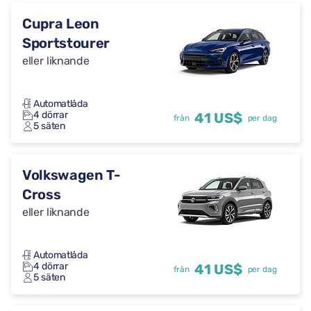
Cupra Leon
Sportstourer
eller liknande
Automatlåda
4 dörrar
41 US$
från
per dag
5 säten
Volkswagen T-
Cross
eller liknande
Automatlåda
4 dörrar
41 US$
från
per dag
5 säten