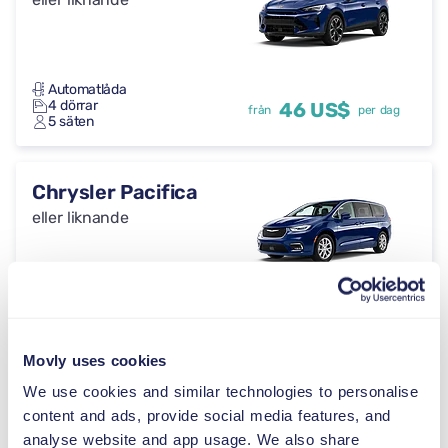
Automatlåda
4 dörrar
46 US$
från
per dag
5 säten
Chrysler Pacifica
eller liknande
Automatlåda
4 dörrar
46 US$
från
per dag
8 säten
Movly uses cookies
We use cookies and similar technologies to personalise
Volkswagen
content and ads, provide social media features, and
Multivan
analyse website and app usage. We also share