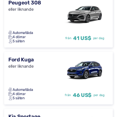
Peugeot 308
eller liknande
Automatlåda
4 dörrar
41 US$
från
per dag
5 säten
Ford Kuga
eller liknande
Automatlåda
4 dörrar
46 US$
från
per dag
5 säten
Kia Sportage