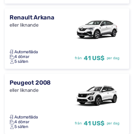
Renault Arkana
eller liknande
Automatlåda
4 dörrar
41 US$
från
per dag
5 säten
Peugeot 2008
eller liknande
Automatlåda
4 dörrar
41 US$
från
per dag
5 säten