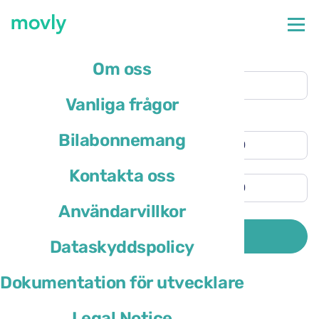
Upphämtningsplats
Om oss
Paris Charles de Gaulle flygplats
(CDG)
Vanliga frågor
Annan återlämningsadress
Upphämtningstid
Bilabonnemang
Återlämningstid
Kontakta oss
Användarvillkor
Förarens bosättningsland är
SÖK
Dataskyddspolicy
Dokumentation för utvecklare
Legal Notice