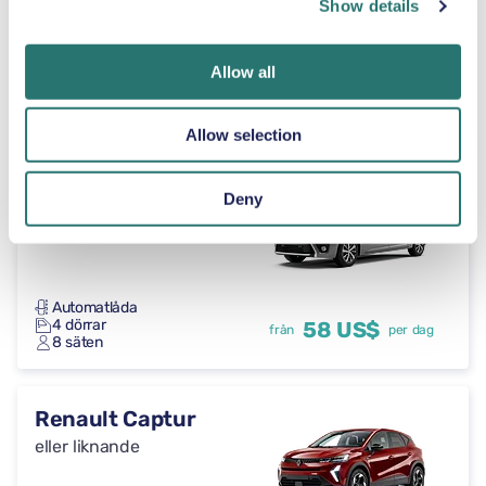
Show details
Automatlåda
Allow all
5 dörrar
46 US$
från
per dag
5 säten
Allow selection
Toyota Proace
Deny
eller liknande
Automatlåda
4 dörrar
58 US$
från
per dag
8 säten
Renault Captur
eller liknande