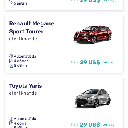
29 US$
från
per dag
5 säten
Renault Megane
Sport Tourer
eller liknande
Automatlåda
4 dörrar
29 US$
från
per dag
5 säten
Toyota Yaris
eller liknande
Automatlåda
4 dörrar
29 US$
från
per dag
5 säten