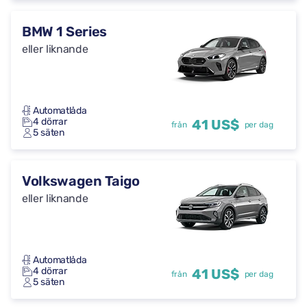
BMW 1 Series
eller liknande
Automatlåda
4 dörrar
41 US$
från
per dag
5 säten
Volkswagen Taigo
eller liknande
Automatlåda
4 dörrar
41 US$
från
per dag
5 säten