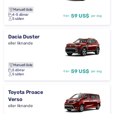
Manuell låda
4-5 dörrar
59 US$
från
per dag
5 säten
Dacia Duster
eller liknande
Manuell låda
5 dörrar
59 US$
från
per dag
5 säten
Toyota Proace
Verso
eller liknande