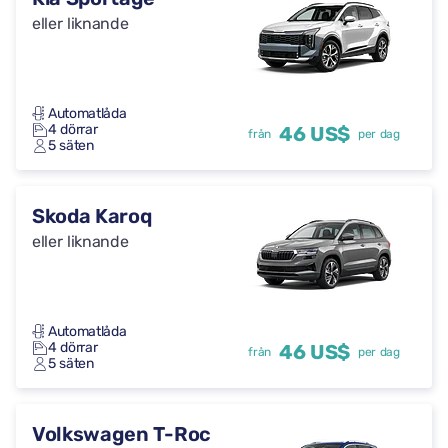
eller liknande
Automatlåda
4 dörrar
46 US$
från
per dag
5 säten
Skoda Karoq
eller liknande
Automatlåda
4 dörrar
46 US$
från
per dag
5 säten
Volkswagen T-Roc