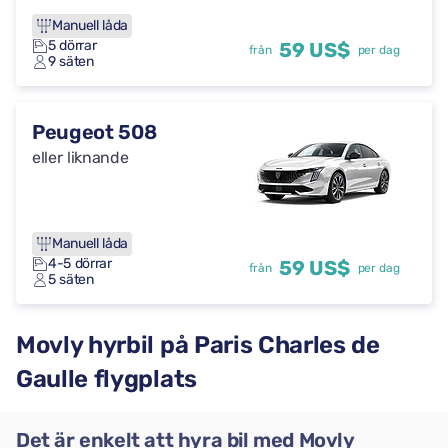
Manuell låda
5 dörrar
59 US$
från
per dag
9 säten
Peugeot 508
eller liknande
Manuell låda
4-5 dörrar
59 US$
från
per dag
5 säten
Movly hyrbil på Paris Charles de
Gaulle flygplats
Det är enkelt att hyra bil med Movly