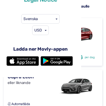
Hyrbilar tillgängliga på Paris Charles de Gaulle
flygplats (CDG)
Svenska
Ford Focus
USD
eller liknande
Ladda ner Movly-appen
Automatlåda
4 dörrar
29 US$
från
per dag
5 säten
Cupra Leon
eller liknande
Automatlåda