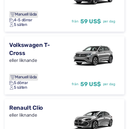
Manuell låda
4-5 dörrar
59 US$
från
per dag
5 säten
Volkswagen T-
Cross
eller liknande
Manuell låda
5 dörrar
59 US$
från
per dag
5 säten
Renault Clio
eller liknande