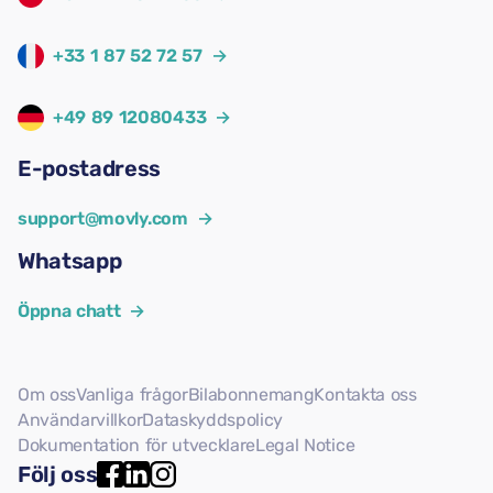
+33 1 87 52 72 57
→
+49 89 12080433
→
E-postadress
support@movly.com
→
Whatsapp
Öppna chatt
→
Om oss
Vanliga frågor
Bilabonnemang
Kontakta oss
Användarvillkor
Dataskyddspolicy
Dokumentation för utvecklare
Legal Notice
Följ oss