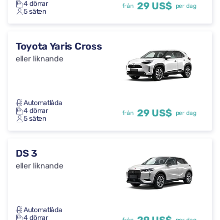
4 dörrar
29 US$
från
per dag
5 säten
Toyota Yaris Cross
eller liknande
Automatlåda
4 dörrar
29 US$
från
per dag
5 säten
DS 3
eller liknande
Automatlåda
4 dörrar