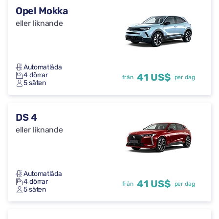
Opel Mokka
eller liknande
Automatlåda
4 dörrar
41 US$
från
per dag
5 säten
DS 4
eller liknande
Automatlåda
4 dörrar
41 US$
från
per dag
5 säten