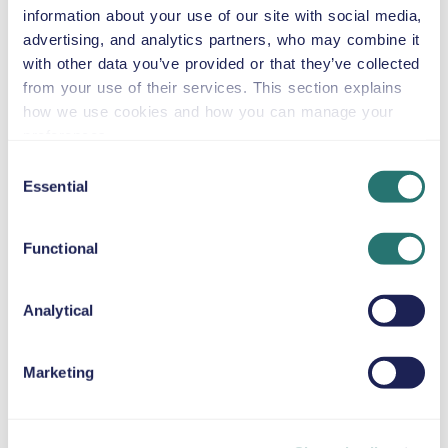
eller liknande
information about your use of our site with social media,
advertising, and analytics partners, who may combine it
with other data you’ve provided or that they’ve collected
Automatlåda
from your use of their services. This section explains
4 dörrar
46 US$
från
per dag
7 säten
how we use cookies and how you can manage your
preferences.
Consent
Toyota RAV4
Essential
Selection
eller liknande
Functional
Automatlåda
Analytical
4 dörrar
46 US$
från
per dag
5 säten
Marketing
Peugeot 3008
eller liknande