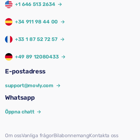
+1 646 513 2634
→
+34 911 98 44 00
→
+33 1 87 52 72 57
→
+49 89 12080433
→
E-postadress
support@movly.com
→
Whatsapp
Öppna chatt
→
Om oss
Vanliga frågor
Bilabonnemang
Kontakta oss