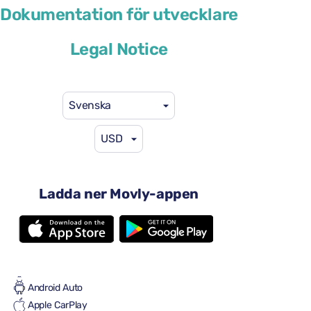
Renault Arkana
Dokumentation för utvecklare
eller liknande
Legal Notice
Svenska
USD
41 US$
från
per dag
4 dörrar
Ladda ner Movly-appen
Automatisk växellåda
5 säten
2 stora resväskor
Full till full
Luftkonditionering
Android Auto
Apple CarPlay