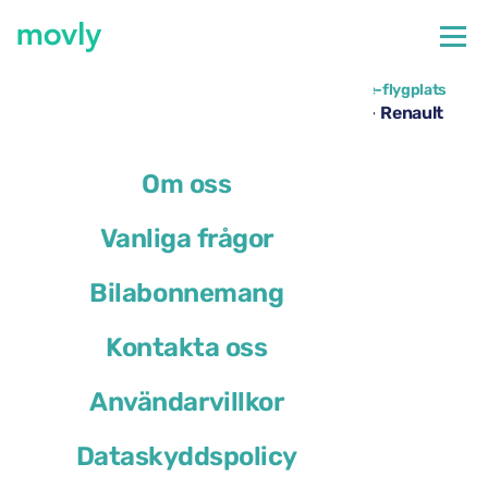
←
Alla tillgängliga bilar på Paris Charles de Gaulle-flygplats
Hyrbil på Paris Charles de Gaulle flygplats – Renault
Arkana från Movly
Om oss
Vanliga frågor
Bilabonnemang
Kontakta oss
Användarvillkor
Dataskyddspolicy