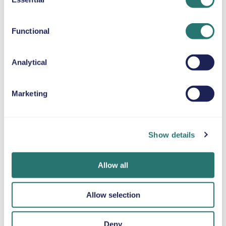
BÄLTESKUDDE
Selection
Upp till 36 kg
Functional
SNÖKEDJOR
Analytical
Marketing
Klart i en
Movly-appen
Bli verifierad
handvändning
Lås upp mer
online
bekvämlighet.
Boka din hyrbil på
Ladda upp dina
Show details
Hantera hela din
bara några
dokument direkt
hyrbil direkt från
minuter via Movlys
via appen.
mobilen med vår
webbplats eller
Allow all
app.
app.
Allow selection
Deny