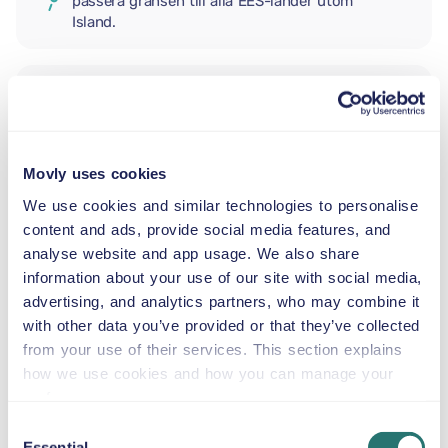
passera gränsen till alla EES-länder utom
Island.
EXTRA FÖRARE
Movly uses cookies
BABYSKYDD
2,5–13 kg
We use cookies and similar technologies to personalise
content and ads, provide social media features, and
analyse website and app usage. We also share
SMÅBARNSTOL
information about your use of our site with social media,
9–18 kg
advertising, and analytics partners, who may combine it
with other data you’ve provided or that they’ve collected
from your use of their services. This section explains
BÄLTESSTOL
how we use cookies and how you can manage your
15–36 kg
preferences.
Consent
Essential