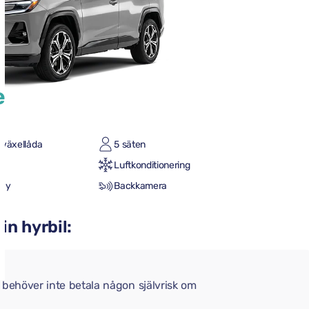
e
 växellåda
5 säten
Luftkonditionering
lay
Backkamera
din hyrbil:
 behöver inte betala någon självrisk om