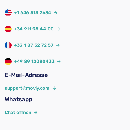
+1 646 513 2634
→
+34 911 98 44 00
→
+33 1 87 52 72 57
→
+49 89 12080433
→
E-Mail-Adresse
support@movly.com
→
Whatsapp
Chat öffnen
→