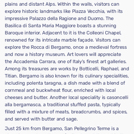
plains and distant Alps. Within the walls, visitors can
explore historic landmarks like Piazza Vecchia, with its
impressive Palazzo della Ragione and Duomo. The
Basilica di Santa Maria Maggiore boasts a stunning
Baroque interior. Adjacent to it is the Colleoni Chapel,
renowned for its intricate marble façade. Visitors can
explore the Rocca di Bergamo, once a medieval fortress
and now a history museum. Art lovers will appreciate
the Accademia Carrara, one of Italy’s finest art galleries.
Among its treasures are works by Botticelli, Raphael, and
Titian. Bergamo is also known for its culinary specialities,
including polenta taragna, a dish made with a blend of
cornmeal and buckwheat flour, enriched with local
cheeses and butter. Another local speciality is casoncelli
alla bergamasca, a traditional stuffed pasta, typically
filled with a mixture of meats, breadcrumbs, and spices,
and served with butter and sage.
Just 25 km from Bergamo, San Pellegrino Terme is a