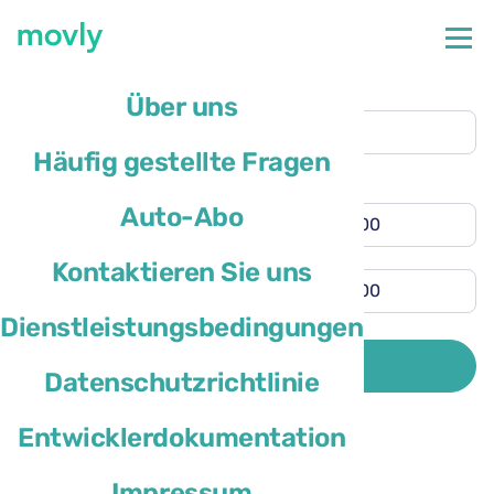
Abholort
Über uns
Flughafen Bergamo
(BGY)
Häufig gestellte Fragen
Rückgabe an anderem Ort
Abholzeit
Auto-Abo
Rückgabezeit
Kontaktieren Sie uns
Dienstleistungsbedingungen
Das Wohnsitzland des Fahrers ist
SUCHE
Datenschutzrichtlinie
Entwicklerdokumentation
Impressum