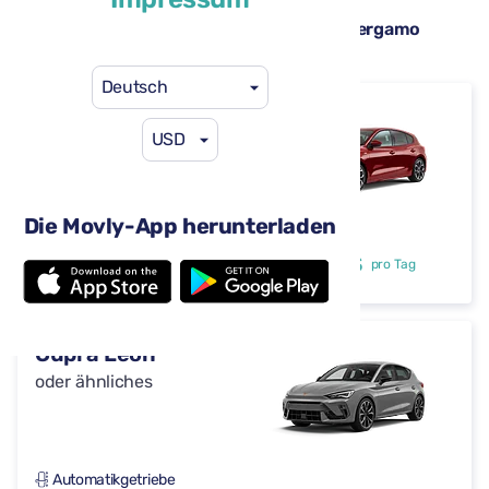
Verfügbare Mietwagen am Flughafen Bergamo
(BGY)
Deutsch
Ford Focus
USD
oder ähnliches
Die Movly-App herunterladen
Automatikgetriebe
4 Türen
29 $
ab
pro Tag
5 Sitze
Cupra Leon
oder ähnliches
Automatikgetriebe