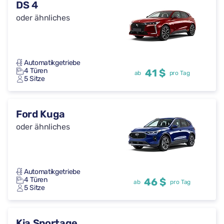
DS 4
oder ähnliches
Automatikgetriebe
4 Türen
41 $
ab
pro Tag
5 Sitze
Ford Kuga
oder ähnliches
Automatikgetriebe
4 Türen
46 $
ab
pro Tag
5 Sitze
Kia Sportage