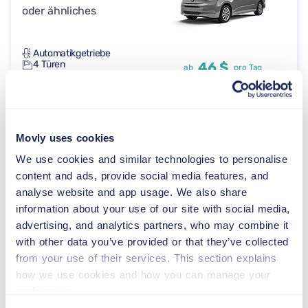
oder ähnliches
Automatikgetriebe
4 Türen
46 $
ab
pro Tag
7 Sitze
Toyota RAV4
Movly uses cookies
oder ähnliches
We use cookies and similar technologies to personalise
content and ads, provide social media features, and
analyse website and app usage. We also share
Automatikgetriebe
information about your use of our site with social media,
4 Türen
46 $
ab
pro Tag
advertising, and analytics partners, who may combine it
5 Sitze
with other data you’ve provided or that they’ve collected
from your use of their services. This section explains
Peugeot 3008
how we use cookies and how you can manage your
oder ähnliches
preferences.