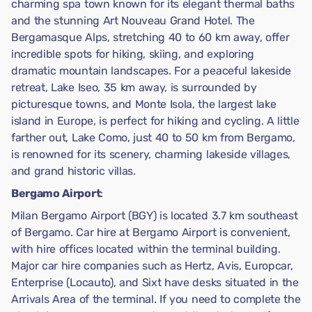
charming spa town known for its elegant thermal baths
and the stunning Art Nouveau Grand Hotel. The
Bergamasque Alps, stretching 40 to 60 km away, offer
incredible spots for hiking, skiing, and exploring
dramatic mountain landscapes. For a peaceful lakeside
retreat, Lake Iseo, 35 km away, is surrounded by
picturesque towns, and Monte Isola, the largest lake
island in Europe, is perfect for hiking and cycling. A little
farther out, Lake Como, just 40 to 50 km from Bergamo,
is renowned for its scenery, charming lakeside villages,
and grand historic villas.
Bergamo Airport
:
Milan Bergamo Airport (BGY) is located 3.7 km southeast
of Bergamo. Car hire at Bergamo Airport is convenient,
with hire offices located within the terminal building.
Major car hire companies such as Hertz, Avis, Europcar,
Enterprise (Locauto), and Sixt have desks situated in the
Arrivals Area of the terminal. If you need to complete the