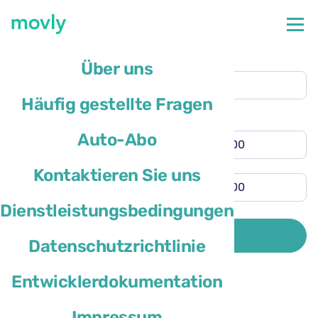
Abholort
Über uns
Flughafen Rom-Fiumicino
(FCO)
Häufig gestellte Fragen
Rückgabe an anderem Ort
Abholzeit
Auto-Abo
Rückgabezeit
Kontaktieren Sie uns
Dienstleistungsbedingungen
Das Wohnsitzland des Fahrers ist
SUCHE
Datenschutzrichtlinie
Entwicklerdokumentation
Impressum