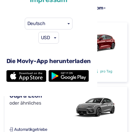
Verfügbare Mietwagen am Flughafen Rom-
Fiumicino (FCO)
Deutsch
Ford Focus
USD
oder ähnliches
Die Movly-App herunterladen
Automatikgetriebe
4 Türen
29 $
ab
pro Tag
5 Sitze
Cupra Leon
oder ähnliches
Automatikgetriebe