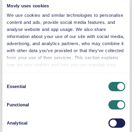
Movly uses cookies
We use cookies and similar technologies to personalise
content and ads, provide social media features, and
Automatikgetriebe
analyse website and app usage. We also share
4 Türen
46 $
ab
pro Tag
5 Sitze
information about your use of our site with social media,
advertising, and analytics partners, who may combine it
with other data you’ve provided or that they’ve collected
Chrysler Pacifica
from your use of their services. This section explains
oder ähnliches
how we use cookies and how you can manage your
preferences.
Consent
Essential
Selection
Automatikgetriebe
4 Türen
46 $
ab
pro Tag
8 Sitze
Functional
Volkswagen
Analytical
Multivan