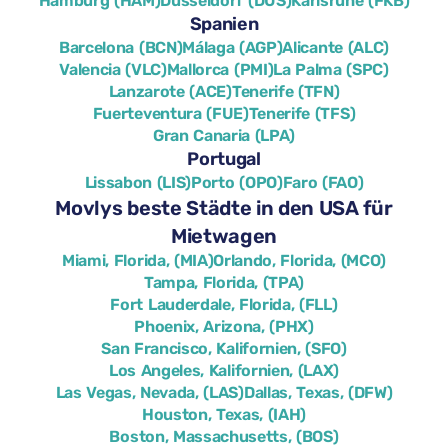
Hamburg (HAM)
Düsseldorf (DUS)
Karlsruhe (FKB)
Spanien
Barcelona (BCN)
Málaga (AGP)
Alicante (ALC)
Valencia (VLC)
Mallorca (PMI)
La Palma (SPC)
Lanzarote (ACE)
Tenerife (TFN)
Fuerteventura (FUE)
Tenerife (TFS)
Gran Canaria (LPA)
Portugal
Lissabon (LIS)
Porto (OPO)
Faro (FAO)
Movlys beste Städte in den USA für
Mietwagen
Miami, Florida, (MIA)
Orlando, Florida, (MCO)
Tampa, Florida, (TPA)
Fort Lauderdale, Florida, (FLL)
Phoenix, Arizona, (PHX)
San Francisco, Kalifornien, (SFO)
Los Angeles, Kalifornien, (LAX)
Las Vegas, Nevada, (LAS)
Dallas, Texas, (DFW)
Houston, Texas, (IAH)
Boston, Massachusetts, (BOS)