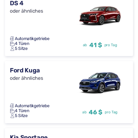
DS 4
oder ähnliches
Automatikgetriebe
4 Türen
41 $
ab
pro Tag
5 Sitze
Ford Kuga
oder ähnliches
Automatikgetriebe
4 Türen
46 $
ab
pro Tag
5 Sitze
Kia Sportage