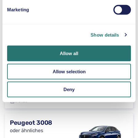
oder ähnliches
Marketing
Automatikgetriebe
4 Türen
46 $
ab
pro Tag
7 Sitze
Show details
Allow all
Toyota RAV4
oder ähnliches
Allow selection
Deny
Automatikgetriebe
4 Türen
46 $
ab
pro Tag
5 Sitze
Peugeot 3008
oder ähnliches