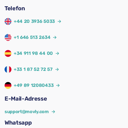
Telefon
+44 20 3936 5033
→
+1 646 513 2634
→
+34 911 98 44 00
→
+33 1 87 52 72 57
→
+49 89 12080433
→
E-Mail-Adresse
support@movly.com
→
Whatsapp