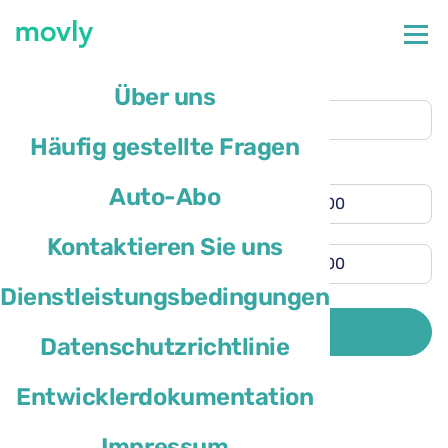
Abholort
Über uns
Flughafen Miami
(MIA)
Häufig gestellte Fragen
Rückgabe an anderem Ort
Abholzeit
Auto-Abo
Rückgabezeit
Kontaktieren Sie uns
Dienstleistungsbedingungen
Das Wohnsitzland des Fahrers ist
SUCHE
Datenschutzrichtlinie
Entwicklerdokumentation
Impressum