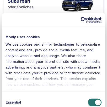
Suburban
oder ähnliches
Automatikgetriebe
5 Türen
59 $
ab
pro Tag
5 Sitze
Movly uses cookies
We use cookies and similar technologies to personalise
Toyota Tundra
content and ads, provide social media features, and
oder ähnliches
analyse website and app usage. We also share
information about your use of our site with social media,
advertising, and analytics partners, who may combine it
with other data you’ve provided or that they’ve collected
Automatikgetriebe
4 Türen
59 $
from your use of their services. This section explains
ab
pro Tag
5 Sitze
how we use cookies and how you can manage your
preferences.
Consent
GMC Acadia
Essential
Selection
oder ähnliches