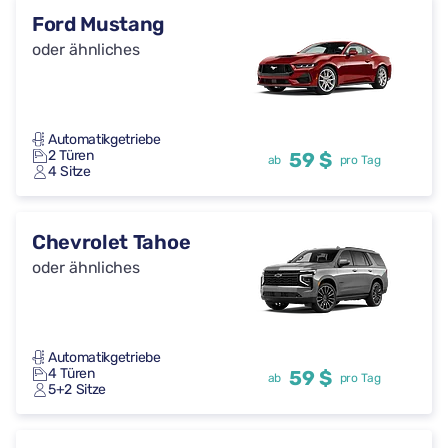
Ford Mustang
oder ähnliches
Automatikgetriebe
2 Türen
59 $
ab
pro Tag
4 Sitze
Chevrolet Tahoe
oder ähnliches
Automatikgetriebe
4 Türen
59 $
ab
pro Tag
5+2 Sitze