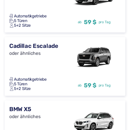
Automatikgetriebe
5 Türen
59 $
ab
pro Tag
5+2 Sitze
Cadillac Escalade
oder ähnliches
Automatikgetriebe
5 Türen
59 $
ab
pro Tag
5+2 Sitze
BMW X5
oder ähnliches