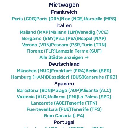
Mietwagen
Frankreich
Paris (CDG)
Paris (ORY)
Nice (NCE)
Marseille (MRS)
Italien
Mailand (MXP)
Mailand (LIN)
Venedig (VCE)
Bergamo (BGY)
Pisa (PSA)
Neapel (NAP)
Verona (VRN)
Pescara (PSR)
Turin (TRN)
Florenz (FLR)
Lamezia Terme (SUF)
Alle Städte anzeigen →
Deutschland
München (MUC)
Frankfurt (FRA)
Berlin (BER)
Hamburg (HAM)
Düsseldorf (DUS)
Karlsruhe (FKB)
Spanien
Barcelona (BCN)
Málaga (AGP)
Alicante (ALC)
Valencia (VLC)
Mallorca (PMI)
La Palma (SPC)
Lanzarote (ACE)
Tenerife (TFN)
Fuerteventura (FUE)
Tenerife (TFS)
Gran Canaria (LPA)
Portugal