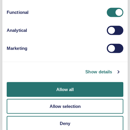
Functional
Automatikgetriebe
5 Türen
59 $
ab
pro Tag
Analytical
5+2 Sitze
Marketing
Jeep Wrangler
Unlimited
oder ähnliches
Show details
Automatikgetriebe
Allow all
4 Türen
59 $
ab
pro Tag
5 Sitze
Allow selection
Toyota Tacoma
oder ähnliches
Deny