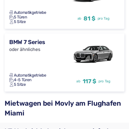
Automatikgetriebe
5 Türen
81 $
ab
pro Tag
5 Sitze
BMW 7 Series
oder ähnliches
Automatikgetriebe
4-5 Türen
117 $
ab
pro Tag
5 Sitze
Mietwagen bei Movly am Flughafen
Miami