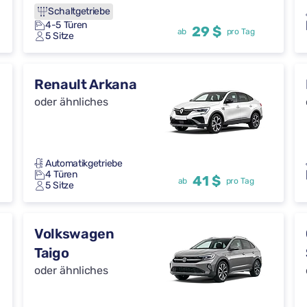
Schaltgetriebe
4-5 Türen
29 $
ab
pro Tag
5 Sitze
Renault Arkana
oder ähnliches
Automatikgetriebe
4 Türen
41 $
ab
pro Tag
5 Sitze
Volkswagen
Taigo
oder ähnliches