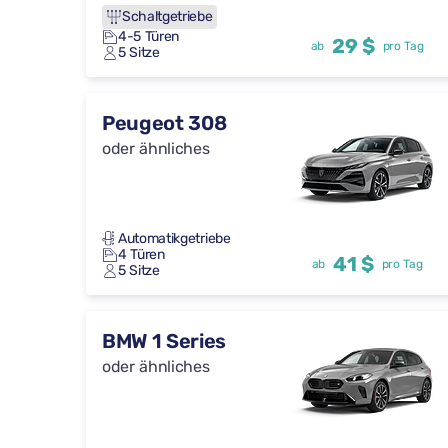
Schaltgetriebe
4-5 Türen
29 $
ab
pro Tag
5 Sitze
Peugeot 308
oder ähnliches
Automatikgetriebe
4 Türen
41 $
ab
pro Tag
5 Sitze
BMW 1 Series
oder ähnliches