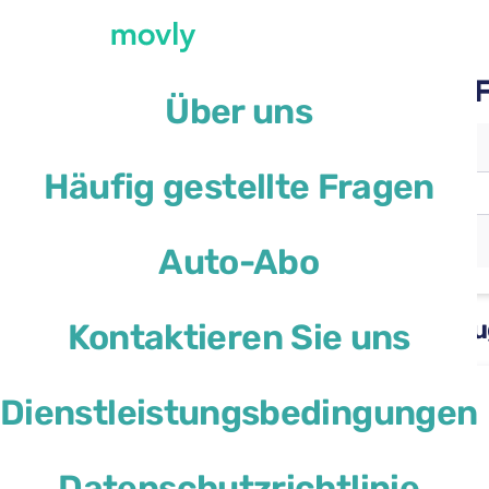
Mietwagen bei Movly am 
Über uns
Abholort
Häufig gestellte Fragen
Flughafen Málaga
(AGP)
Rückgabe an anderem Ort
Auto-Abo
Verfügbare Mietwagen am Flu
Kontaktieren Sie uns
Ford Focus
Dienstleistungsbedingungen
oder ähnliches
Datenschutzrichtlinie