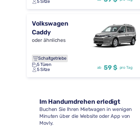
5 Sitze
Volkswagen
Caddy
oder ähnliches
Schaltgetriebe
5 Türen
59 $
ab
pro Tag
5 Sitze
Im Handumdrehen erledigt
Buchen Sie Ihren Mietwagen in wenigen
Minuten über die Website oder App von
Movly.