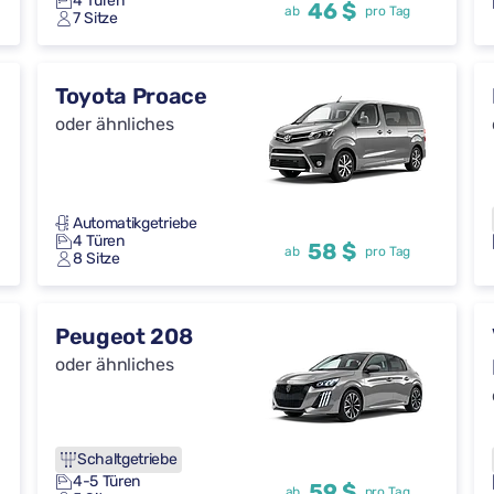
4 Türen
46 $
ab
pro Tag
7 Sitze
Toyota Proace
oder ähnliches
Automatikgetriebe
4 Türen
58 $
ab
pro Tag
8 Sitze
Peugeot 208
oder ähnliches
Schaltgetriebe
4-5 Türen
59 $
ab
pro Tag