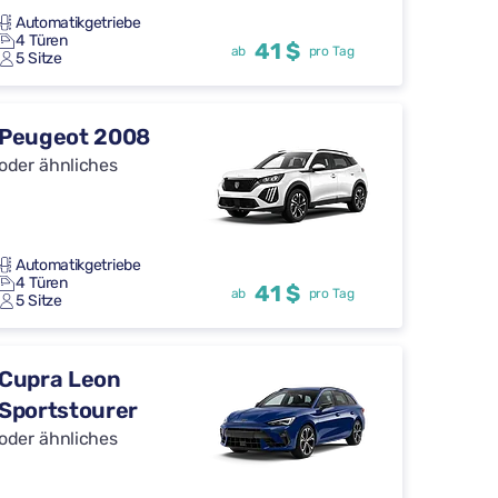
Automatikgetriebe
4 Türen
41 $
ab
pro Tag
5 Sitze
Peugeot 2008
oder ähnliches
Automatikgetriebe
4 Türen
41 $
ab
pro Tag
5 Sitze
Cupra Leon
Sportstourer
oder ähnliches