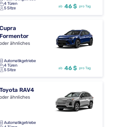
4 Türen
46 $
ab
pro Tag
5 Sitze
Cupra
Formentor
oder ähnliches
Automatikgetriebe
4 Türen
46 $
ab
pro Tag
5 Sitze
Toyota RAV4
oder ähnliches
Automatikgetriebe