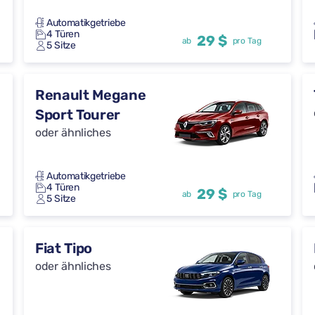
Automatikgetriebe
4 Türen
29 $
ab
pro Tag
5 Sitze
Renault Megane
Sport Tourer
oder ähnliches
Automatikgetriebe
4 Türen
29 $
ab
pro Tag
5 Sitze
Fiat Tipo
oder ähnliches