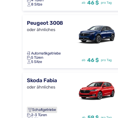
4 Türen
46 $
ab
pro Tag
8 Sitze
Peugeot 3008
oder ähnliches
Automatikgetriebe
5 Türen
46 $
ab
pro Tag
5 Sitze
Skoda Fabia
oder ähnliches
Schaltgetriebe
2-3 Türen
59 $
ab
pro Tag