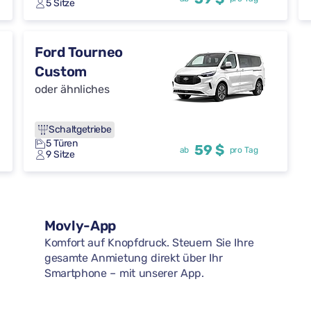
5 Sitze
Ford Tourneo
Custom
oder ähnliches
Schaltgetriebe
5 Türen
59 $
ab
pro Tag
9 Sitze
Movly-App
Komfort auf Knopfdruck. Steuern Sie Ihre
gesamte Anmietung direkt über Ihr
Smartphone – mit unserer App.