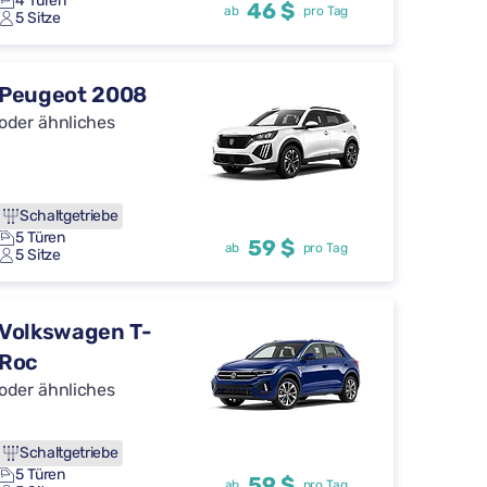
4 Türen
46 $
ab
pro Tag
5 Sitze
Peugeot 2008
oder ähnliches
Schaltgetriebe
5 Türen
59 $
ab
pro Tag
5 Sitze
Volkswagen T-
Roc
oder ähnliches
Schaltgetriebe
5 Türen
59 $
ab
pro Tag