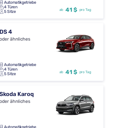
Automatikgetriebe
4 Türen
41 $
ab
pro Tag
5 Sitze
DS 4
oder ähnliches
Automatikgetriebe
4 Türen
41 $
ab
pro Tag
5 Sitze
Skoda Karoq
oder ähnliches
Automatikgetriebe