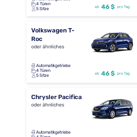
4 Türen
46 $
ab
pro Tag
5 Sitze
Volkswagen T-
Roc
oder ähnliches
Automatikgetriebe
4 Türen
46 $
ab
pro Tag
5 Sitze
Chrysler Pacifica
oder ähnliches
Automatikgetriebe