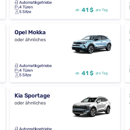
Automatikgetriebe
4 Türen
41 $
ab
pro Tag
5 Sitze
Opel Mokka
oder ähnliches
Automatikgetriebe
4 Türen
41 $
ab
pro Tag
5 Sitze
Kia Sportage
oder ähnliches
Automatikgetriebe