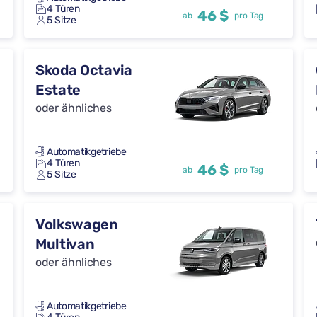
4 Türen
46 $
ab
pro Tag
5 Sitze
Skoda Octavia
Estate
oder ähnliches
Automatikgetriebe
4 Türen
46 $
ab
pro Tag
5 Sitze
Volkswagen
Multivan
oder ähnliches
Automatikgetriebe