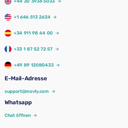
+44 20 3936 5033
→
+1 646 513 2634
→
+34 911 98 44 00
→
+33 1 87 52 72 57
→
+49 89 12080433
→
E-Mail-Adresse
support@movly.com
→
Whatsapp
Chat öffnen
→