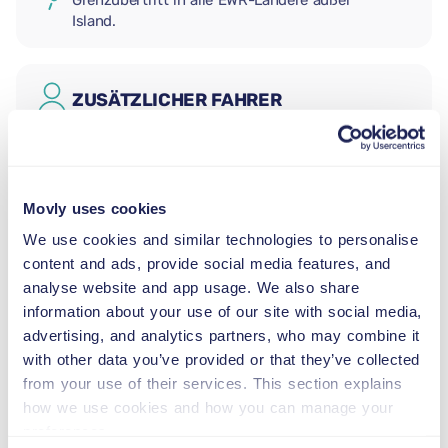
Grenzübertritt in alle EWR-Ländere außer
Island.
ZUSÄTZLICHER FAHRER
BABYSITZ
2,5–13 kg
Movly uses cookies
We use cookies and similar technologies to personalise
content and ads, provide social media features, and
KLEINKINDSITZ
analyse website and app usage. We also share
9–18 kg
information about your use of our site with social media,
advertising, and analytics partners, who may combine it
KINDERSITZERHÖHUNG
with other data you’ve provided or that they’ve collected
15–36 kg
from your use of their services. This section explains
how we use cookies and how you can manage your
preferences.