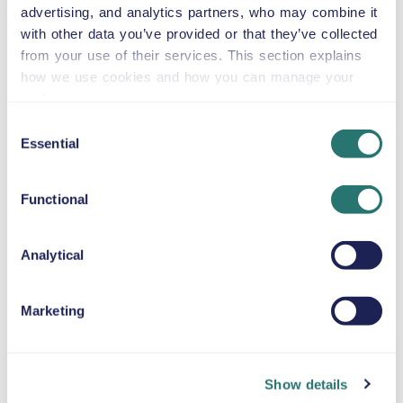
advertising, and analytics partners, who may combine it
eller lignende
with other data you’ve provided or that they’ve collected
from your use of their services. This section explains
Automatisk
how we use cookies and how you can manage your
4 døre
46 US$
fra
pr. dag
preferences.
7 sæder
Consent
Essential
Selection
Toyota RAV4
eller lignende
Functional
Analytical
Automatisk
4 døre
46 US$
fra
pr. dag
5 sæder
Marketing
Peugeot 3008
eller lignende
Show details