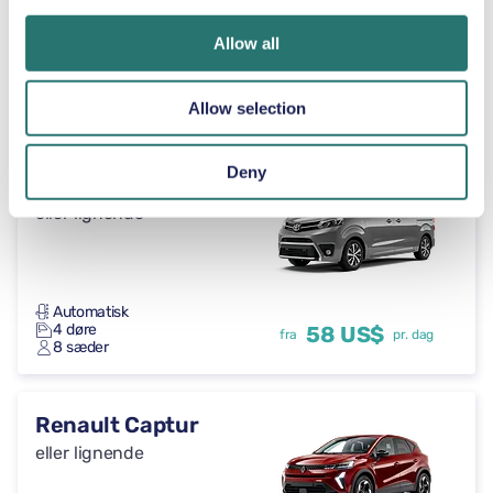
Allow all
Automatisk
5 døre
46 US$
fra
pr. dag
5 sæder
Allow selection
Deny
Toyota Proace
eller lignende
Automatisk
4 døre
58 US$
fra
pr. dag
8 sæder
Renault Captur
eller lignende