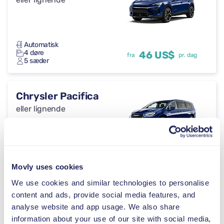
Automatisk
4 døre
46 US$
fra
pr. dag
5 sæder
Chrysler Pacifica
eller lignende
Automatisk
4 døre
46 US$
fra
pr. dag
Movly uses cookies
8 sæder
We use cookies and similar technologies to personalise
content and ads, provide social media features, and
Volkswagen
analyse website and app usage. We also share
Multivan
information about your use of our site with social media,