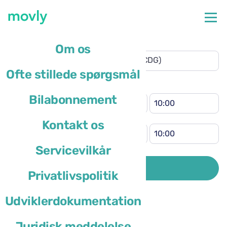
Afhentningssted
Om os
Paris-Charles de Gaulle Lufthavn
(CDG)
Ofte stillede spørgsmål
Andet afleveringssted
Klokkeslæt for afhentning
Bilabonnement
Klokkeslæt for aflevering
Kontakt os
Servicevilkår
Førerens bopælsland er
SØG
Privatlivspolitik
Udviklerdokumentation
Juridisk meddelelse