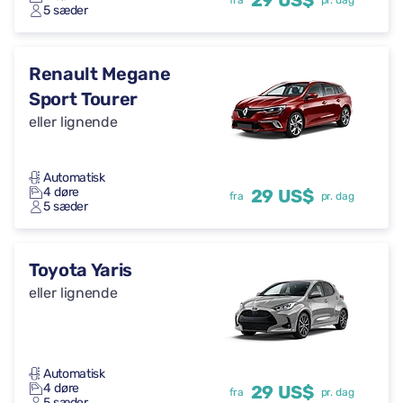
29 US$
fra
pr. dag
5 sæder
Renault Megane
Sport Tourer
eller lignende
Automatisk
4 døre
29 US$
fra
pr. dag
5 sæder
Toyota Yaris
eller lignende
Automatisk
4 døre
29 US$
fra
pr. dag
5 sæder