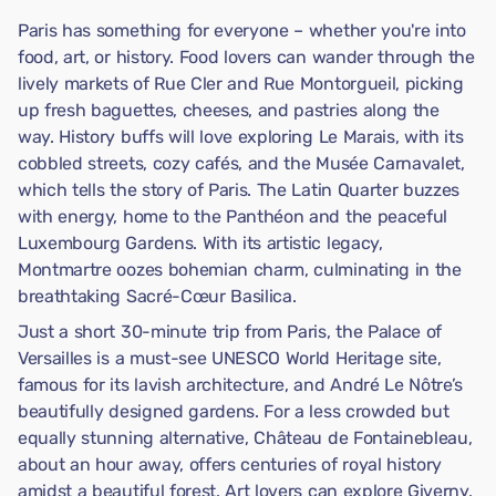
Paris has something for everyone – whether you're into
food, art, or history. Food lovers can wander through the
lively markets of Rue Cler and Rue Montorgueil, picking
up fresh baguettes, cheeses, and pastries along the
way. History buffs will love exploring Le Marais, with its
cobbled streets, cozy cafés, and the Musée Carnavalet,
which tells the story of Paris. The Latin Quarter buzzes
with energy, home to the Panthéon and the peaceful
Luxembourg Gardens. With its artistic legacy,
Montmartre oozes bohemian charm, culminating in the
breathtaking Sacré-Cœur Basilica.
Just a short 30-minute trip from Paris, the Palace of
Versailles is a must-see UNESCO World Heritage site,
famous for its lavish architecture, and André Le Nôtre’s
beautifully designed gardens. For a less crowded but
equally stunning alternative, Château de Fontainebleau,
about an hour away, offers centuries of royal history
amidst a beautiful forest. Art lovers can explore Giverny,