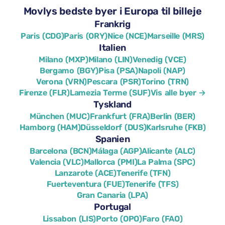
Movlys bedste byer i Europa til billeje
Frankrig
Paris (CDG)
Paris (ORY)
Nice (NCE)
Marseille (MRS)
Italien
Milano (MXP)
Milano (LIN)
Venedig (VCE)
Bergamo (BGY)
Pisa (PSA)
Napoli (NAP)
Verona (VRN)
Pescara (PSR)
Torino (TRN)
Firenze (FLR)
Lamezia Terme (SUF)
Vis alle byer →
Tyskland
München (MUC)
Frankfurt (FRA)
Berlin (BER)
Hamborg (HAM)
Düsseldorf (DUS)
Karlsruhe (FKB)
Spanien
Barcelona (BCN)
Málaga (AGP)
Alicante (ALC)
Valencia (VLC)
Mallorca (PMI)
La Palma (SPC)
Lanzarote (ACE)
Tenerife (TFN)
Fuerteventura (FUE)
Tenerife (TFS)
Gran Canaria (LPA)
Portugal
Lissabon (LIS)
Porto (OPO)
Faro (FAO)