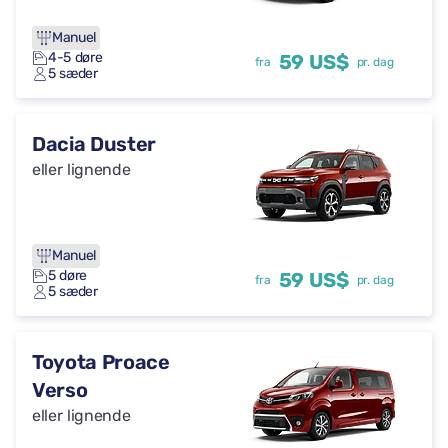
Manuel
4-5 døre
59 US$
fra
pr. dag
5 sæder
Dacia Duster
eller lignende
Manuel
5 døre
59 US$
fra
pr. dag
5 sæder
Toyota Proace
Verso
eller lignende