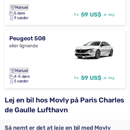
Manuel
5 døre
59 US$
fra
pr. dag
9 sæder
Peugeot 508
eller lignende
Manuel
4-5 døre
59 US$
fra
pr. dag
5 sæder
Lej en bil hos Movly på Paris Charles
de Gaulle Lufthavn
Så nemt er det at leje en bil med Movly