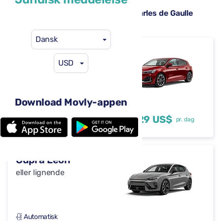
Tilgængelige lejebiler på Paris Charles de Gaulle
Lufthavn (CDG)
Dansk
Ford Focus
USD
eller lignende
Download Movly-appen
Automatisk
4 døre
29 US$
fra
pr. dag
5 sæder
Cupra Leon
eller lignende
Automatisk