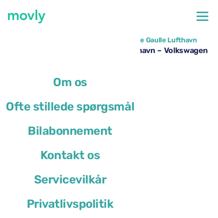
←
Alle tilgængelige biler i Paris Charles de Gaulle Lufthavn
Billeje i Paris Charles de Gaulle Lufthavn – Volkswagen
Taigo med Movly
Om os
Ofte stillede spørgsmål
Bilabonnement
Kontakt os
Servicevilkår
Privatlivspolitik