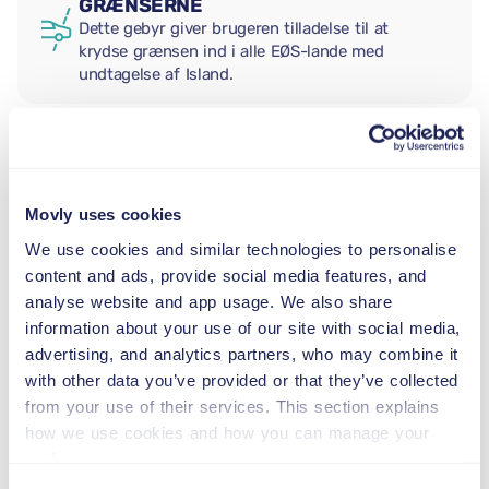
GRÆNSERNE
Dette gebyr giver brugeren tilladelse til at
krydse grænsen ind i alle EØS-lande med
undtagelse af Island.
EKSTRA FØRER
Movly uses cookies
BABYSTOL
We use cookies and similar technologies to personalise
2,5–13 kg
content and ads, provide social media features, and
analyse website and app usage. We also share
information about your use of our site with social media,
BARNESÆDE
advertising, and analytics partners, who may combine it
9–18 kg
with other data you’ve provided or that they’ve collected
from your use of their services. This section explains
how we use cookies and how you can manage your
AUTOSTOL
preferences.
15–36 kg