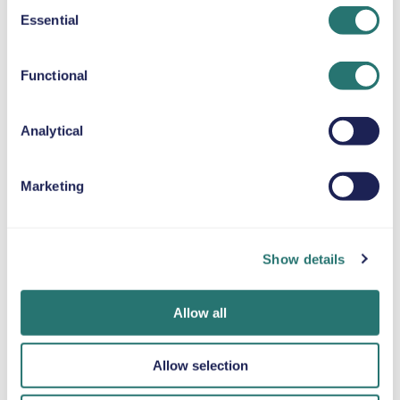
Consent
Essential
Selection
SELEPUDE
Op til 36 kg
Functional
SNEKÆDER
Analytical
Marketing
Færdig på et
Movly-app
Bliv verificeret
øjeblik
Lås op for
online
Show details
bekvemmelighed.
Book din bil på få
Upload dine
Styr hele din
minutter på
dokumenter
billeje direkte fra
Movlys
direkte gennem
Allow all
din telefon med
hjemmeside eller i
appen.
vores app.
appen.
Allow selection