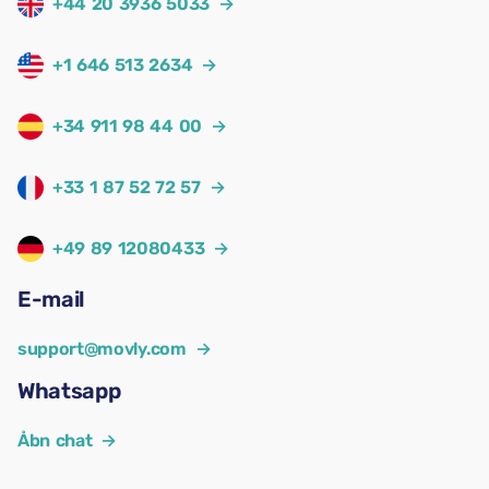
+44 20 3936 5033
→
+1 646 513 2634
→
+34 911 98 44 00
→
+33 1 87 52 72 57
→
+49 89 12080433
→
E-mail
support@movly.com
→
Whatsapp
Åbn chat
→