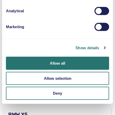
BMW 5 Series
eller lignende
Analytical
Marketing
Automatisk
4-5 døre
59 US$
fra
pr. dag
5 sæder
Show details
BMW X7
Allow all
eller lignende
Allow selection
Automatisk
5 døre
59 US$
Deny
fra
pr. dag
5+2 sæder
BMW X5