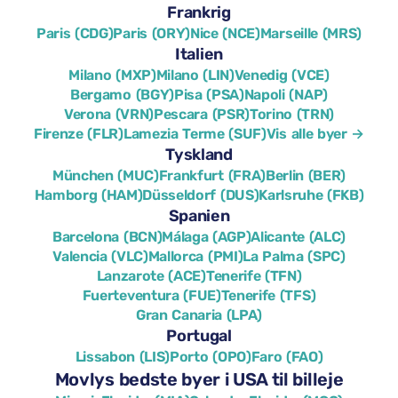
Frankrig
Paris (CDG)
Paris (ORY)
Nice (NCE)
Marseille (MRS)
Italien
Milano (MXP)
Milano (LIN)
Venedig (VCE)
Bergamo (BGY)
Pisa (PSA)
Napoli (NAP)
Verona (VRN)
Pescara (PSR)
Torino (TRN)
Firenze (FLR)
Lamezia Terme (SUF)
Vis alle byer →
Tyskland
München (MUC)
Frankfurt (FRA)
Berlin (BER)
Hamborg (HAM)
Düsseldorf (DUS)
Karlsruhe (FKB)
Spanien
Barcelona (BCN)
Málaga (AGP)
Alicante (ALC)
Valencia (VLC)
Mallorca (PMI)
La Palma (SPC)
Lanzarote (ACE)
Tenerife (TFN)
Fuerteventura (FUE)
Tenerife (TFS)
Gran Canaria (LPA)
Portugal
Lissabon (LIS)
Porto (OPO)
Faro (FAO)
Movlys bedste byer i USA til billeje