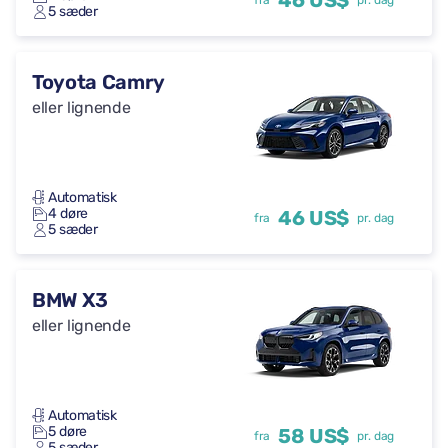
46 US$
fra
pr. dag
5 sæder
Toyota Camry
eller lignende
Automatisk
4 døre
46 US$
fra
pr. dag
5 sæder
BMW X3
eller lignende
Automatisk
5 døre
58 US$
fra
pr. dag
5 sæder