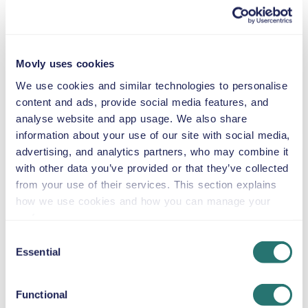
Chevrolet
Suburban
eller lignende
Movly uses cookies
We use cookies and similar technologies to personalise
Automatisk
content and ads, provide social media features, and
5 døre
59 US$
fra
pr. dag
5 sæder
analyse website and app usage. We also share
information about your use of our site with social media,
advertising, and analytics partners, who may combine it
GMC Acadia
with other data you’ve provided or that they’ve collected
eller lignende
from your use of their services. This section explains
how we use cookies and how you can manage your
preferences.
Consent
Automatisk
Essential
Selection
5 døre
59 US$
fra
pr. dag
5+2 sæder
Functional