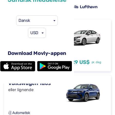
Tilgængelige lejebiler på Minneapolis Lufthavn
(MSP)
Dansk
Nissan Versa
USD
eller lignende
Download Movly-appen
Automatisk
4 døre
29 US$
fra
pr. dag
5 sæder
Volkswagen Taos
eller lignende
Automatisk