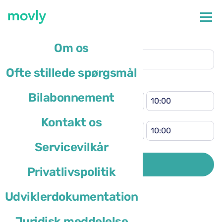
Afhentningssted
Om os
Minneapolis Lufthavn
(MSP)
Ofte stillede spørgsmål
Andet afleveringssted
Klokkeslæt for afhentning
Bilabonnement
Klokkeslæt for aflevering
Kontakt os
Servicevilkår
Førerens bopælsland er
SØG
Privatlivspolitik
Udviklerdokumentation
Juridisk meddelelse