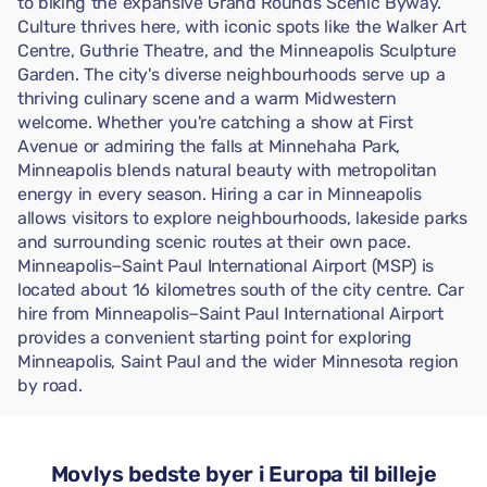
to biking the expansive Grand Rounds Scenic Byway.
Culture thrives here, with iconic spots like the Walker Art
Centre, Guthrie Theatre, and the Minneapolis Sculpture
Garden. The city's diverse neighbourhoods serve up a
thriving culinary scene and a warm Midwestern
welcome. Whether you're catching a show at First
Avenue or admiring the falls at Minnehaha Park,
Minneapolis blends natural beauty with metropolitan
energy in every season. Hiring a car in Minneapolis
allows visitors to explore neighbourhoods, lakeside parks
and surrounding scenic routes at their own pace.
Minneapolis−Saint Paul International Airport (MSP) is
located about 16 kilometres south of the city centre. Car
hire from Minneapolis−Saint Paul International Airport
provides a convenient starting point for exploring
Minneapolis, Saint Paul and the wider Minnesota region
by road.
Movlys bedste byer i Europa til billeje