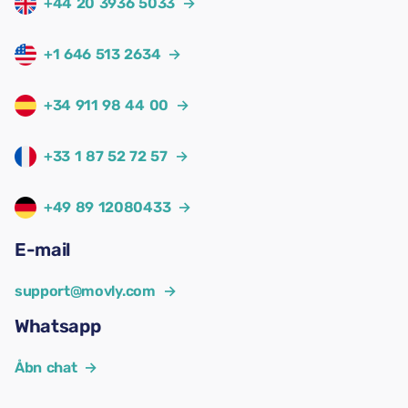
+44 20 3936 5033
→
+1 646 513 2634
→
+34 911 98 44 00
→
+33 1 87 52 72 57
→
+49 89 12080433
→
E-mail
support@movly.com
→
Whatsapp
Åbn chat
→