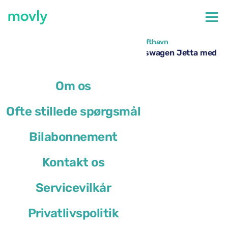
←
Alle tilgængelige biler i Minneapolis Lufthavn
Billeje i Minneapolis Lufthavn – Volkswagen Jetta med
Movly
Om os
Ofte stillede spørgsmål
Bilabonnement
Kontakt os
Servicevilkår
Privatlivspolitik