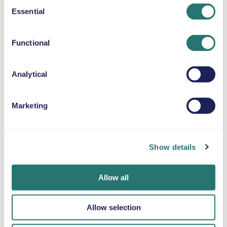
Consent
Essential
Selection
SELEPUDE
Op til 36 kg
Functional
SNEKÆDER
Analytical
Marketing
Færdig på et
Movly-app
Bliv verificeret
øjeblik
Lås op for
online
Show details
bekvemmelighed.
Book din bil på få
Upload dine
Styr hele din
minutter på
dokumenter
billeje direkte fra
Movlys
direkte gennem
Allow all
din telefon med
hjemmeside eller i
appen.
vores app.
appen.
Allow selection