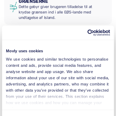
GRÆNSERNE
Dette gebyr giver brugeren tilladelse til at
krydse grænsen ind i alle EØS-lande med
undtagelse af Island.
EKSTRA FØRER
Movly uses cookies
BABYSTOL
We use cookies and similar technologies to personalise
2,5–13 kg
content and ads, provide social media features, and
analyse website and app usage. We also share
information about your use of our site with social media,
BARNESÆDE
advertising, and analytics partners, who may combine it
9–18 kg
with other data you’ve provided or that they’ve collected
from your use of their services. This section explains
how we use cookies and how you can manage your
AUTOSTOL
preferences.
15–36 kg