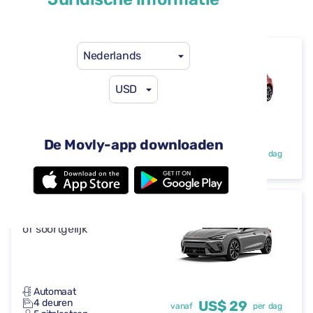
Beschikbare huurauto’s op Faro Airport (FAO)
Nederlands
Ford Focus
of soortgelijk
USD
Automaat
De Movly-app downloaden
4 deuren
US$ 29
vanaf
per dag
5 zitplaatsen
Cupra Leon
of soortgelijk
Automaat
4 deuren
US$ 29
vanaf
per dag