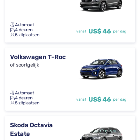
Automaat
4 deuren
US$ 46
vanaf
per dag
5 zitplaatsen
Volkswagen T-Roc
of soortgelijk
Automaat
4 deuren
US$ 46
vanaf
per dag
5 zitplaatsen
Skoda Octavia
Estate