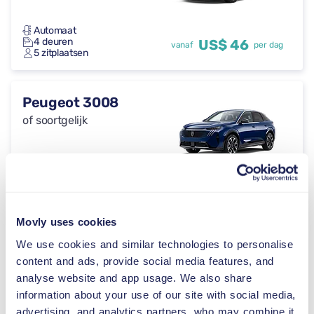
Automaat
4 deuren
US$ 46
vanaf
per dag
5 zitplaatsen
Peugeot 3008
of soortgelijk
Automaat
5 deuren
US$ 46
vanaf
per dag
5 zitplaatsen
Movly uses cookies
We use cookies and similar technologies to personalise
Toyota Proace
content and ads, provide social media features, and
of soortgelijk
analyse website and app usage. We also share
information about your use of our site with social media,
advertising, and analytics partners, who may combine it