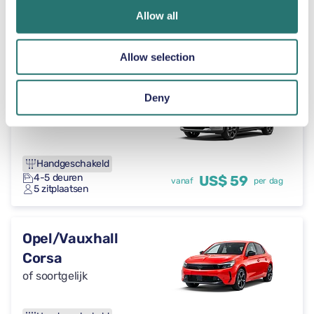
Handgeschakeld
Allow all
5 deuren
US$ 59
vanaf
per dag
5 zitplaatsen
Allow selection
Citroen C3
Deny
of soortgelijk
Handgeschakeld
4-5 deuren
US$ 59
vanaf
per dag
5 zitplaatsen
Opel/Vauxhall
Corsa
of soortgelijk