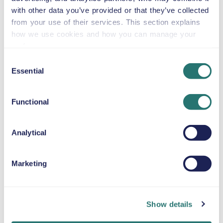
with other data you’ve provided or that they’ve collected
Automaat
from your use of their services. This section explains
4 deuren
US$ 58
vanaf
per dag
8 zitplaatsen
how we use cookies and how you can manage your
preferences.
Consent
Peugeot 2008
Essential
Selection
of soortgelijk
Functional
Handgeschakeld
5 deuren
Analytical
US$ 59
vanaf
per dag
5 zitplaatsen
Marketing
Ford Focus Estate
of soortgelijk
Show details