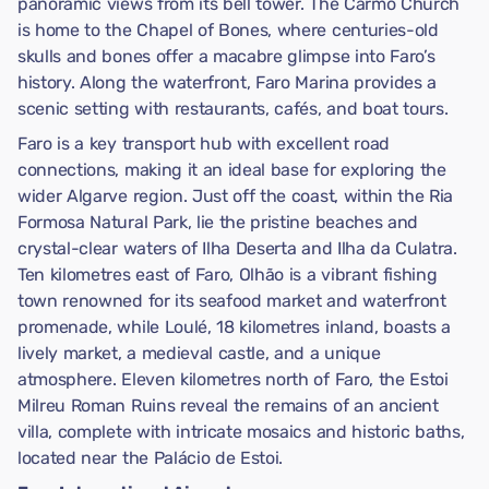
panoramic views from its bell tower. The Carmo Church
is home to the Chapel of Bones, where centuries-old
skulls and bones offer a macabre glimpse into Faro’s
history. Along the waterfront, Faro Marina provides a
scenic setting with restaurants, cafés, and boat tours.
Faro is a key transport hub with excellent road
connections, making it an ideal base for exploring the
wider Algarve region. Just off the coast, within the Ria
Formosa Natural Park, lie the pristine beaches and
crystal-clear waters of Ilha Deserta and Ilha da Culatra.
Ten kilometres east of Faro, Olhão is a vibrant fishing
town renowned for its seafood market and waterfront
promenade, while Loulé, 18 kilometres inland, boasts a
lively market, a medieval castle, and a unique
atmosphere. Eleven kilometres north of Faro, the Estoi
Milreu Roman Ruins reveal the remains of an ancient
villa, complete with intricate mosaics and historic baths,
located near the Palácio de Estoi.