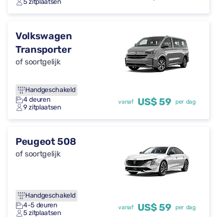
5 zitplaatsen
Volkswagen
Transporter
of soortgelijk
Handgeschakeld
4 deuren
US$ 59
vanaf
per dag
9 zitplaatsen
Peugeot 508
of soortgelijk
Handgeschakeld
4-5 deuren
US$ 59
vanaf
per dag
5 zitplaatsen