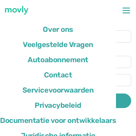
Ophaallocatie
Over ons
Faro luchthaven
(FAO)
Veelgestelde Vragen
Andere inleverlocatie
Ophaaltijd
Autoabonnement
Inlevertijd
Contact
Servicevoorwaarden
Het verblijf land van de bestuurder is
ZOEKEN
Privacybeleid
Documentatie voor ontwikkelaars
Juridische informatie