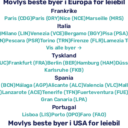
Movlys beste byer i Europa for leiebil
Frankrike
Paris (CDG)
Paris (ORY)
Nice (NCE)
Marseille (MRS)
Italia
)
Milano (LIN)
Venezia (VCE)
Bergamo (BGY)
Pisa (PSA)
N)
Pescara (PSR)
Torino (TRN)
Firenze (FLR)
Lamezia 
Vis alle byer →
Tyskland
UC)
Frankfurt (FRA)
Berlin (BER)
Hamburg (HAM)
Düss
Karlsruhe (FKB)
Spania
 (BCN)
Málaga (AGP)
Alicante (ALC)
Valencia (VLC)
Mal
)
Lanzarote (ACE)
Tenerife (TFN)
Fuerteventura (FUE
Gran Canaria (LPA)
Portugal
Lisboa (LIS)
Porto (OPO)
Faro (FAO)
Movlys beste byer i USA for leiebil