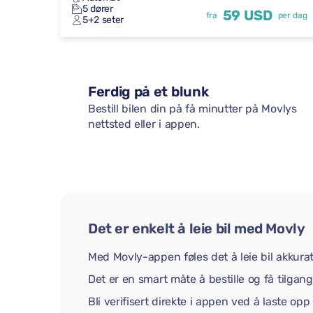
5 dører
59 USD
fra
per dag
5+2 seter
Ferdig på et blunk
Bestill bilen din på få minutter på Movlys
nettsted eller i appen.
Det er enkelt å leie bil med Movly
Med Movly-appen føles det å leie bil akkurat
Det er en smart måte å bestille og få tilgang 
Bli verifisert direkte i appen ved å laste op