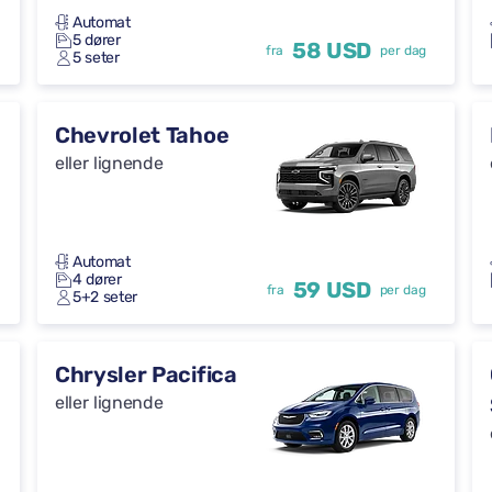
Automat
5 dører
58 USD
fra
per dag
5 seter
Chevrolet Tahoe
eller lignende
Automat
4 dører
59 USD
fra
per dag
5+2 seter
Chrysler Pacifica
eller lignende