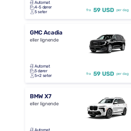
Automat
4-5 dører
59 USD
fra
per dag
5 seter
GMC Acadia
eller lignende
Automat
5 dører
59 USD
fra
per dag
5+2 seter
BMW X7
eller lignende
Automat