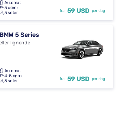
Automat
5 dører
59 USD
fra
per dag
5 seter
BMW 5 Series
eller lignende
Automat
4-5 dører
59 USD
fra
per dag
5 seter