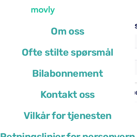
Lei en bil hos Movly på B
Om oss
Hentested
Ofte stilte spørsmål
Boston Logan lufthavn
(BOS)
Annet leveringssted
Bilabonnement
Leiebiler tilgjengelig på Bost
Kontakt oss
Nissan Versa
Vilkår for tjenesten
eller lignende
Retningslinjer for personvern