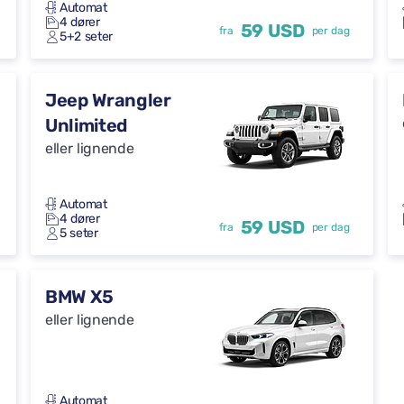
Automat
4 dører
59 USD
fra
per dag
5+2 seter
Jeep Wrangler
Unlimited
eller lignende
Automat
4 dører
59 USD
fra
per dag
5 seter
BMW X5
eller lignende
Automat