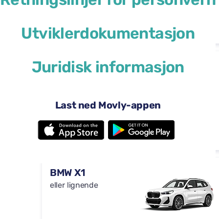
Automat
4 dører
29 USD
Utviklerdokumentasjon
fra
per dag
5 seter
Juridisk informasjon
Toyota RAV4
eller lignende
Last ned Movly-appen
Automat
4 dører
46 USD
fra
per dag
5 seter
BMW X1
eller lignende