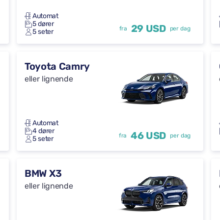
Automat
5 dører
29 USD
fra
per dag
5 seter
Toyota Camry
eller lignende
Automat
4 dører
46 USD
fra
per dag
5 seter
BMW X3
eller lignende