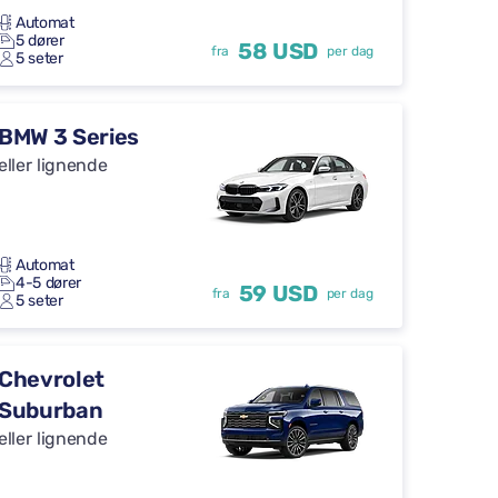
Automat
5 dører
58 USD
fra
per dag
5 seter
BMW 3 Series
eller lignende
Automat
4-5 dører
59 USD
fra
per dag
5 seter
Chevrolet
Suburban
eller lignende