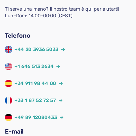
Ti serve una mano? Il nostro team è qui per aiutarti!
Lun–Dom: 14:00–00:00 (CEST).
Telefono
+44 20 3936 5033
→
+1 646 513 2634
→
+34 911 98 44 00
→
+33 1 87 52 72 57
→
+49 89 12080433
→
E-mail