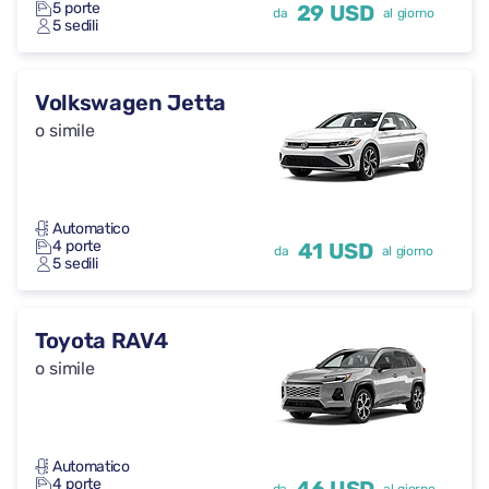
5 porte
29 USD
da
al giorno
5 sedili
Volkswagen Jetta
o simile
Automatico
4 porte
41 USD
da
al giorno
5 sedili
Toyota RAV4
o simile
Automatico
4 porte