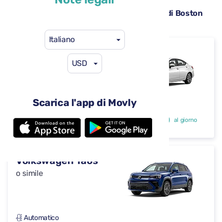
Auto a noleggio disponibili all’aeroporto di Boston
Logan (BOS)
Italiano
Nissan Versa
USD
o simile
Scarica l'app di Movly
Automatico
4 porte
29 USD
da
al giorno
5 sedili
Volkswagen Taos
o simile
Automatico