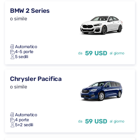
BMW 2 Series
o simile
Automatico
4-5 porte
59 USD
da
al giorno
5 sedili
Chrysler Pacifica
o simile
Automatico
4 porte
59 USD
da
al giorno
5+2 sedili