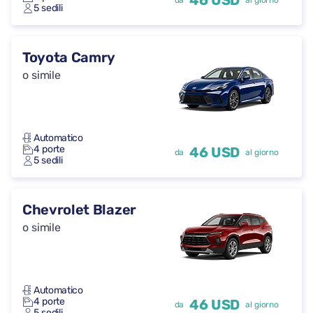
46 USD
da
al giorno
5 sedili
Toyota Camry
o simile
Automatico
4 porte
46 USD
da
al giorno
5 sedili
Chevrolet Blazer
o simile
Automatico
4 porte
46 USD
da
al giorno
5 sedili