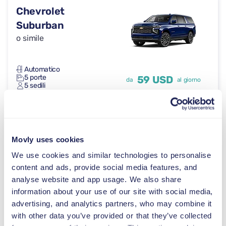
Chevrolet
Suburban
o simile
Automatico
5 porte
59 USD
da
al giorno
5 sedili
GMC Acadia
o simile
Movly uses cookies
We use cookies and similar technologies to personalise
content and ads, provide social media features, and
analyse website and app usage. We also share
Automatico
5 porte
59 USD
da
al giorno
information about your use of our site with social media,
5+2 sedili
advertising, and analytics partners, who may combine it
with other data you’ve provided or that they’ve collected