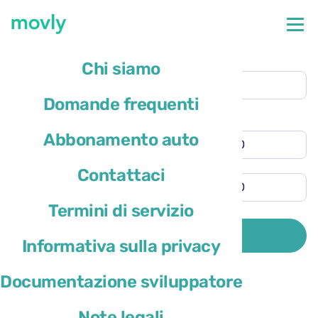
Luogo del ritiro
Chi siamo
Aeroporto di Boston Logan
(BOS)
Domande frequenti
Riconsegna in luogo diverso
Ora di ritiro
Abbonamento auto
Ora di riconsegna
Contattaci
Termini di servizio
Il paese di residenza del conducente è
CERCA
Informativa sulla privacy
Documentazione sviluppatore
Note legali