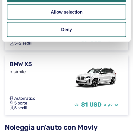
o simile
Allow selection
Deny
Automatico
5 porte
59 USD
da
al giorno
5+2 sedili
BMW X5
o simile
Automatico
5 porte
81 USD
da
al giorno
5 sedili
Noleggia un’auto con Movly