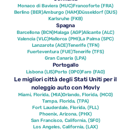
Monaco di Baviera (MUC)
Francoforte (FRA)
Berlino (BER)
Amburgo (HAM)
Düsseldorf (DUS)
Karlsruhe (FKB)
Spagna
Barcellona (BCN)
Malaga (AGP)
Alicante (ALC)
Valencia (VLC)
Mallorca (PMI)
La Palma (SPC)
Lanzarote (ACE)
Tenerife (TFN)
Fuerteventura (FUE)
Tenerife (TFS)
Gran Canaria (LPA)
Portogallo
Lisbona (LIS)
Porto (OPO)
Faro (FAO)
Le migliori città degli Stati Uniti per il
noleggio auto con Movly
Miami, Florida, (MIA)
Orlando, Florida, (MCO)
Tampa, Florida, (TPA)
Fort Lauderdale, Florida, (FLL)
Phoenix, Arizona, (PHX)
San Francisco, California, (SFO)
Los Angeles, California, (LAX)