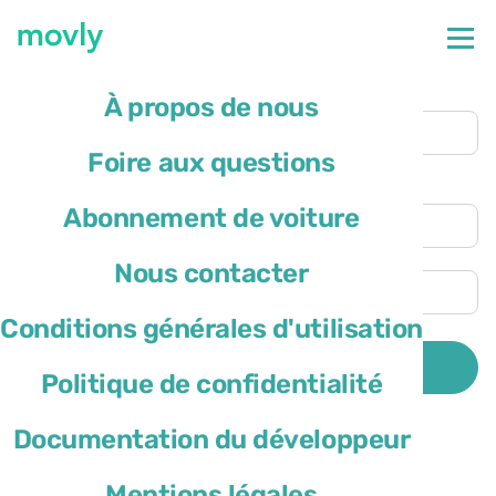
Agence de retrait
À propos de nous
Aéroport de Rome Fiumicino
(FCO)
Foire aux questions
Lieu de restitution différent
Heure de retrait
Abonnement de voiture
Heure de restitution
Nous contacter
Conditions générales d'utilisation
Le pays de résidence du conducteur est
RECHERCHER
Politique de confidentialité
Documentation du développeur
Mentions légales