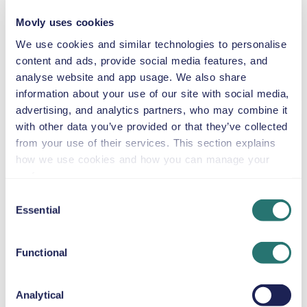
Movly uses cookies
We use cookies and similar technologies to personalise
content and ads, provide social media features, and
Automatique
46 $US
à partir de
4 portes
analyse website and app usage. We also share
5 sièges
par jour
information about your use of our site with social media,
advertising, and analytics partners, who may combine it
with other data you’ve provided or that they’ve collected
Chrysler Pacifica
from your use of their services. This section explains
ou similaire
how we use cookies and how you can manage your
preferences.
Consent
Essential
Automatique
Selection
46 $US
à partir de
4 portes
8 sièges
par jour
Functional
Volkswagen
Analytical
Multivan