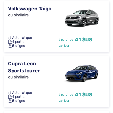
Volkswagen Taigo
ou similaire
Automatique
41 $US
à partir de
4 portes
5 sièges
par jour
Cupra Leon
Sportstourer
ou similaire
Automatique
41 $US
à partir de
4 portes
5 sièges
par jour