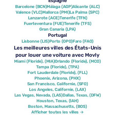
Espagne
Barcelone (BCN)
Málaga (AGP)
Alicante (ALC)
Valence (VLC)
Mallorca (PMI)
La Palma (SPC)
Lanzarote (ACE)
Tenerife (TFN)
Fuerteventura (FUE)
Tenerife (TFS)
Gran Canaria (LPA)
Portugal
Lisbonne (LIS)
Porto (OPO)
Faro (FAO)
Les meilleures villes des États-Unis
pour louer une voiture avec Movly
Miami (Floride), (MIA)
Orlando (Floride), (MCO)
Tampa (Floride), (TPA)
Fort Lauderdale (Floride), (FLL)
Phoenix, Arizona, (PHX)
San Francisco, Californie, (SFO)
Los Angeles, Californie, (LAX)
Las Vegas, Nevada, (LAS)
Dallas, Texas, (DFW)
Houston, Texas, (IAH)
Boston, Massachusetts, (BOS)
Afficher toutes les villes →