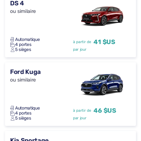
DS 4
ou similaire
Automatique
41 $US
à partir de
4 portes
5 sièges
par jour
Ford Kuga
ou similaire
Automatique
46 $US
à partir de
4 portes
5 sièges
par jour
Kia Sportage