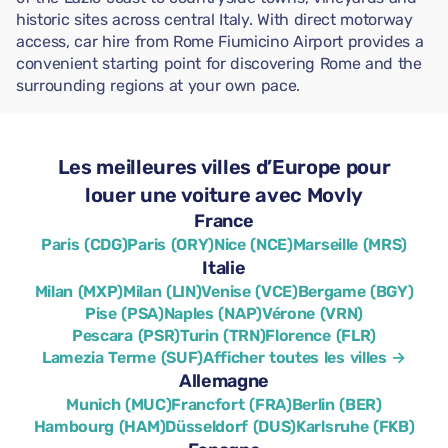
historic sites across central Italy. With direct motorway
access, car hire from Rome Fiumicino Airport provides a
convenient starting point for discovering Rome and the
surrounding regions at your own pace.
Les meilleures villes d’Europe pour
louer une voiture avec Movly
France
Paris (CDG)
Paris (ORY)
Nice (NCE)
Marseille (MRS)
Italie
Milan (MXP)
Milan (LIN)
Venise (VCE)
Bergame (BGY)
Pise (PSA)
Naples (NAP)
Vérone (VRN)
Pescara (PSR)
Turin (TRN)
Florence (FLR)
Lamezia Terme (SUF)
Afficher toutes les villes →
Allemagne
Munich (MUC)
Francfort (FRA)
Berlin (BER)
Hambourg (HAM)
Düsseldorf (DUS)
Karlsruhe (FKB)