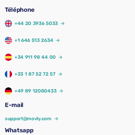
Téléphone
+44 20 3936 5033
→
+1 646 513 2634
→
+34 911 98 44 00
→
+33 1 87 52 72 57
→
+49 89 12080433
→
E-mail
support@movly.com
→
Whatsapp