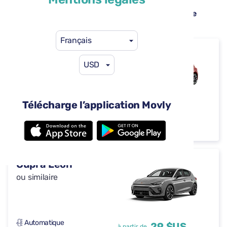
Voitures de location disponibles à l’aéroport de
Rome-Fiumicino (FCO)
Français
Ford Focus
USD
ou similaire
Télécharge l’application Movly
Automatique
29 $US
à partir de
4 portes
5 sièges
par jour
Cupra Leon
ou similaire
Automatique
29 $US
à partir de