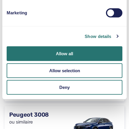
ou similaire
Marketing
Automatique
46 $US
à partir de
4 portes
7 sièges
par jour
Show details
Toyota RAV4
Allow all
ou similaire
Allow selection
Automatique
46 $US
Deny
à partir de
4 portes
5 sièges
par jour
Peugeot 3008
ou similaire