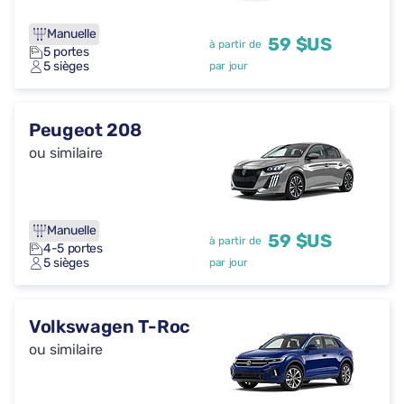
Manuelle
59 $US
à partir de
5 portes
5 sièges
par jour
Peugeot 208
ou similaire
Manuelle
59 $US
à partir de
4-5 portes
5 sièges
par jour
Volkswagen T-Roc
ou similaire