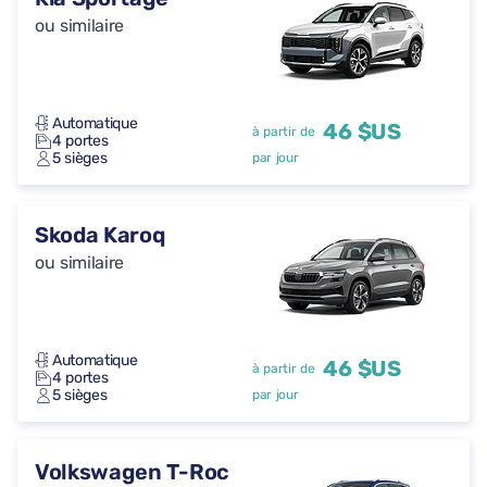
ou similaire
Automatique
46 $US
à partir de
4 portes
5 sièges
par jour
Skoda Karoq
ou similaire
Automatique
46 $US
à partir de
4 portes
5 sièges
par jour
Volkswagen T-Roc