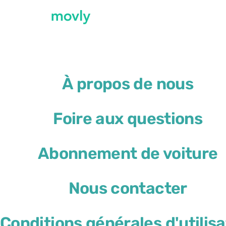
L’avenir de la location de 
À propos de nous
Foire aux questions
Agence de retrait
Aéroport de Nice
(NCE)
Abonnement de voiture
Lieu de restitution différent
Nous contacter
Conditions générales d'utilisa