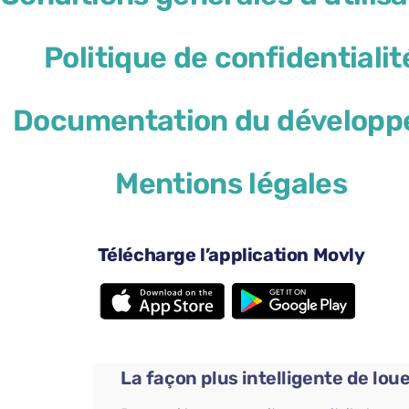
Politique de confidentialit
Exécution en un clin
Documentation du développ
d’œil
Réservez votre voiture en
Mentions légales
quelques minutes sur le site
web ou l’application Movly.
Télécharge l’application Movly
La façon plus intelligente de lou