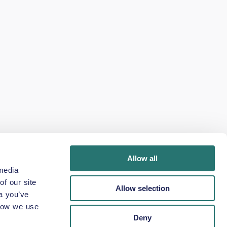
Allow all
media
f our site
Allow selection
a you’ve
 how we use
Deny