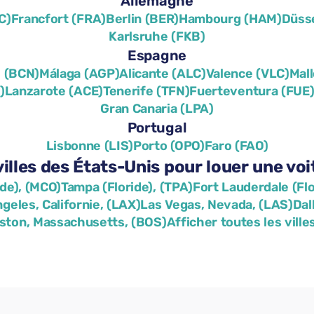
Allemagne
C)
Francfort (FRA)
Berlin (BER)
Hambourg (HAM)
Düss
Karlsruhe (FKB)
Espagne
 (BCN)
Málaga (AGP)
Alicante (ALC)
Valence (VLC)
Mall
)
Lanzarote (ACE)
Tenerife (TFN)
Fuerteventura (FUE
Gran Canaria (LPA)
Portugal
Lisbonne (LIS)
Porto (OPO)
Faro (FAO)
villes des États-Unis pour louer une vo
ide), (MCO)
Tampa (Floride), (TPA)
Fort Lauderdale (Flo
geles, Californie, (LAX)
Las Vegas, Nevada, (LAS)
Dal
ston, Massachusetts, (BOS)
Afficher toutes les ville