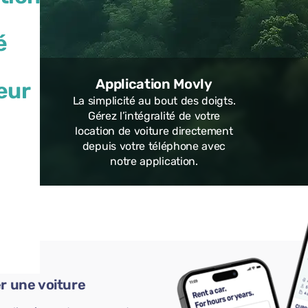
é
Application Movly
eur
La simplicité au bout des doigts.
Gérez l’intégralité de votre
location de voiture directement
depuis votre téléphone avec
notre application.
er une voiture