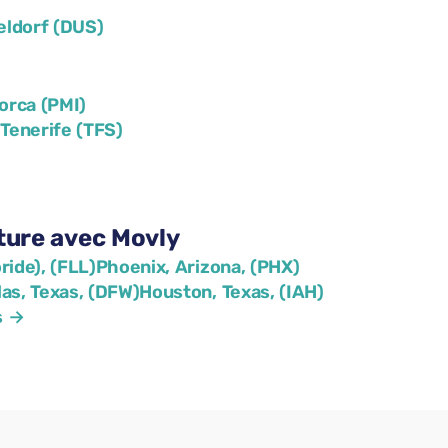
eldorf (DUS)
orca (PMI)
)
Tenerife (TFS)
iture avec Movly
ride), (FLL)
Phoenix, Arizona, (PHX)
las, Texas, (DFW)
Houston, Texas, (IAH)
s →