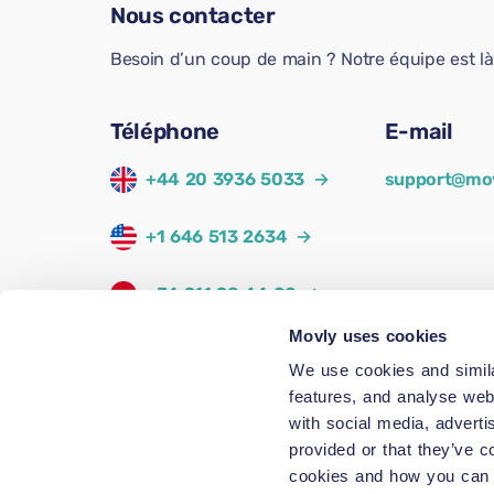
Nous contacter
Besoin d’un coup de main ? Notre équipe est là 
Téléphone
E-mail
+44 20 3936 5033
→
support@mo
+1 646 513 2634
→
+34 911 98 44 00
→
Movly uses cookies
+33 1 87 52 72 57
→
We use cookies and simila
features, and analyse web
+49 89 12080433
→
with social media, adverti
provided or that they’ve c
cookies and how you can