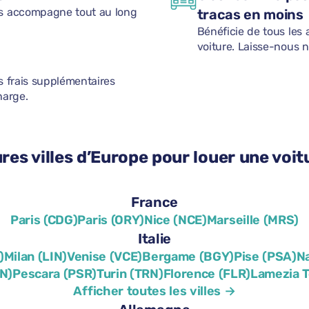
us accompagne tout au long
tracas en moins
Bénéficie de tous les 
voiture. Laisse-nous 
s frais supplémentaires
harge.
ures villes d’Europe pour louer une voit
France
Paris (CDG)
Paris (ORY)
Nice (NCE)
Marseille (MRS)
Italie
)
Milan (LIN)
Venise (VCE)
Bergame (BGY)
Pise (PSA)
N
N)
Pescara (PSR)
Turin (TRN)
Florence (FLR)
Lamezia 
Afficher toutes les villes →