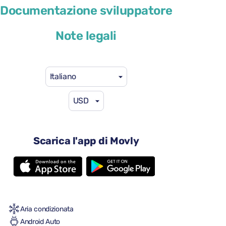
Peugeot 308
Documentazione sviluppatore
o simile
Note legali
Italiano
USD
41 USD
da
al giorno
4 porte
Scarica l'app di Movly
Cambio automatico
5 sedili
2 valigie grandi
Una piccola valigia
Pieno/pieno
Aria condizionata
Android Auto