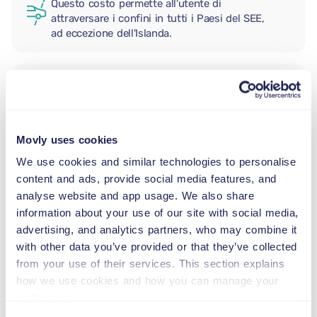
Questo costo permette all'utente di
attraversare i confini in tutti i Paesi del SEE,
ad eccezione dell'Islanda.
CONDUCENTE AGGIUNTIVO
Movly uses cookies
SEGGIOLINO NEONATO
2,5–13 kg
We use cookies and similar technologies to personalise
content and ads, provide social media features, and
analyse website and app usage. We also share
SEGGIOLINO PER BAMBINI
information about your use of our site with social media,
9–18 kg
advertising, and analytics partners, who may combine it
with other data you’ve provided or that they’ve collected
from your use of their services. This section explains
SEGGIOLINO ALZABIMBO
how we use cookies and how you can manage your
15–36 kg
preferences.