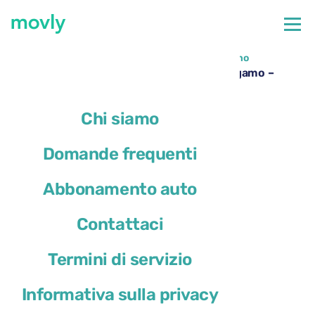
←
Tutte le auto disponibili all'aeroporto di Bergamo
Noleggio Peugeot 308 all’aeroporto di Bergamo –
Movly
Chi siamo
Domande frequenti
Abbonamento auto
Contattaci
Termini di servizio
Informativa sulla privacy