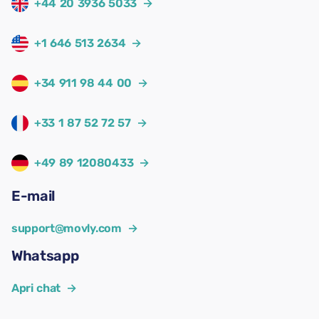
+44 20 3936 5033
→
+1 646 513 2634
→
+34 911 98 44 00
→
+33 1 87 52 72 57
→
+49 89 12080433
→
E-mail
support@movly.com
→
Whatsapp
Apri chat
→