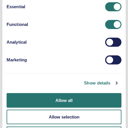
Consent
Essential
CUSCINO RIALZATO
Selection
Fino a 36 kg
Functional
CATENE DA NEVE
Analytical
Marketing
Fatto in un
App Movly
Ottieni la
lampo
Sblocca la
verifica online
comodità. Gestisci
Prenota la tua
Carica i tuoi
Show details
l’intero noleggio
auto in pochi
documenti
auto direttamente
minuti sul sito web
direttamente
dal tuo telefono
o sull’app Movly.
tramite l'app.
Allow all
con la nostra app.
Allow selection