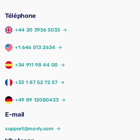
Téléphone
+44 20 3936 5033
→
+1 646 513 2634
→
+34 911 98 44 00
→
+33 1 87 52 72 57
→
+49 89 12080433
→
E-mail
support@movly.com
→