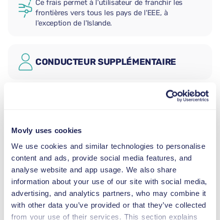
Ce frais permet à l'utilisateur de franchir les
frontières vers tous les pays de l'EEE, à
l'exception de l'Islande.
CONDUCTEUR SUPPLÉMENTAIRE
SIÈGE AUTO BÉBÉ
2,5–13 kg
Movly uses cookies
SIÈGE AUTO ENFANT
We use cookies and similar technologies to personalise
9–18 kg
content and ads, provide social media features, and
analyse website and app usage. We also share
information about your use of our site with social media,
REHAUSSEUR
advertising, and analytics partners, who may combine it
15–36 kg
with other data you’ve provided or that they’ve collected
from your use of their services. This section explains