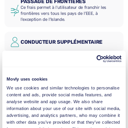
PASSAGE DE FRONTIÈRES
Ce frais permet à l'utilisateur de franchir les
frontières vers tous les pays de l'EEE, à
l'exception de l'Islande.
CONDUCTEUR SUPPLÉMENTAIRE
SIÈGE AUTO BÉBÉ
2,5–13 kg
Movly uses cookies
We use cookies and similar technologies to personalise
SIÈGE AUTO ENFANT
content and ads, provide social media features, and
9–18 kg
analyse website and app usage. We also share
information about your use of our site with social media,
REHAUSSEUR
advertising, and analytics partners, who may combine it
15–36 kg
with other data you’ve provided or that they’ve collected