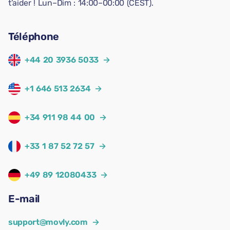
t’aider ! Lun–Dim : 14:00–00:00 (CEST).
Téléphone
+44 20 3936 5033
→
+1 646 513 2634
→
+34 911 98 44 00
→
+33 1 87 52 72 57
→
+49 89 12080433
→
E-mail
support@movly.com
→