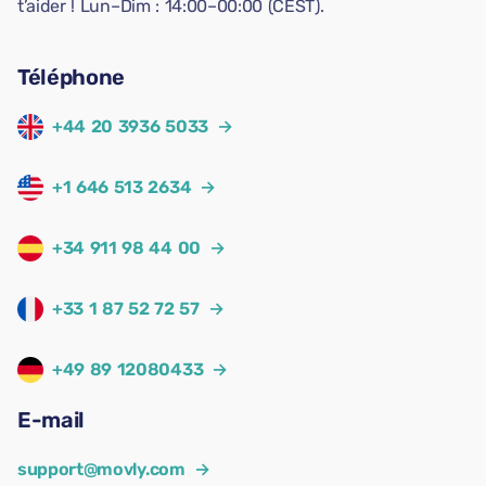
t’aider ! Lun–Dim : 14:00–00:00 (CEST).
Téléphone
+44 20 3936 5033
→
+1 646 513 2634
→
+34 911 98 44 00
→
+33 1 87 52 72 57
→
+49 89 12080433
→
E-mail
support@movly.com
→