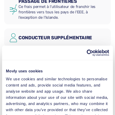
PASSAGE DE FRONTIÈRES
Ce frais permet à l'utilisateur de franchir les
frontières vers tous les pays de l'EEE, à
l'exception de l'Islande.
CONDUCTEUR SUPPLÉMENTAIRE
SIÈGE AUTO BÉBÉ
2,5–13 kg
Movly uses cookies
We use cookies and similar technologies to personalise
SIÈGE AUTO ENFANT
content and ads, provide social media features, and
9–18 kg
analyse website and app usage. We also share
information about your use of our site with social media,
REHAUSSEUR
advertising, and analytics partners, who may combine it
15–36 kg
with other data you’ve provided or that they’ve collected