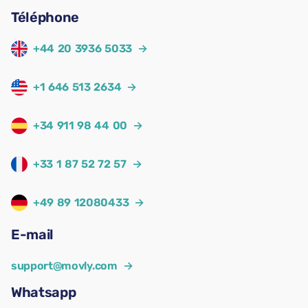
Téléphone
+44 20 3936 5033
→
+1 646 513 2634
→
+34 911 98 44 00
→
+33 1 87 52 72 57
→
+49 89 12080433
→
E-mail
support@movly.com
→
Whatsapp