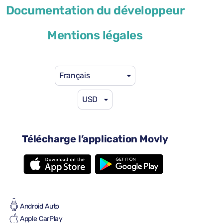
Mazda 3
Documentation du développeur
ou similaire
Mentions légales
Français
USD
41 $US
à partir de
par jour
4 portes
Télécharge l’application Movly
Boîte à vitesses automatique
5 sièges
2 valises de grande taille
Plein/Plein
Climatisation
Android Auto
Apple CarPlay