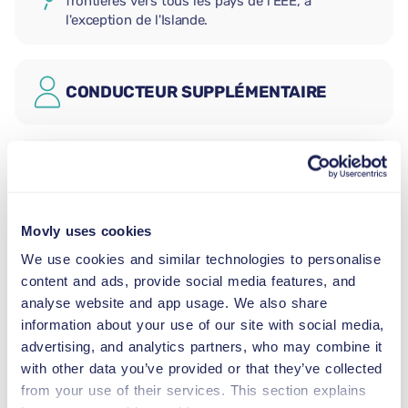
frontières vers tous les pays de l'EEE, à
l'exception de l'Islande.
CONDUCTEUR SUPPLÉMENTAIRE
SIÈGE AUTO BÉBÉ
2,5–13 kg
Movly uses cookies
SIÈGE AUTO ENFANT
We use cookies and similar technologies to personalise
9–18 kg
content and ads, provide social media features, and
analyse website and app usage. We also share
information about your use of our site with social media,
REHAUSSEUR
15–36 kg
advertising, and analytics partners, who may combine it
with other data you’ve provided or that they’ve collected
from your use of their services. This section explains