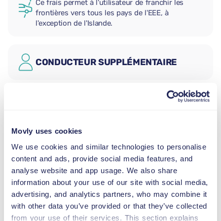
Ce frais permet à l'utilisateur de franchir les
frontières vers tous les pays de l'EEE, à
l'exception de l'Islande.
CONDUCTEUR SUPPLÉMENTAIRE
SIÈGE AUTO BÉBÉ
2,5–13 kg
Movly uses cookies
SIÈGE AUTO ENFANT
We use cookies and similar technologies to personalise
9–18 kg
content and ads, provide social media features, and
analyse website and app usage. We also share
information about your use of our site with social media,
REHAUSSEUR
advertising, and analytics partners, who may combine it
15–36 kg
with other data you’ve provided or that they’ve collected
from your use of their services. This section explains