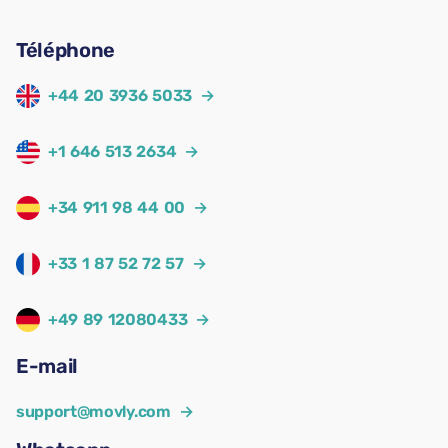
Téléphone
+44 20 3936 5033
→
+1 646 513 2634
→
+34 911 98 44 00
→
+33 1 87 52 72 57
→
+49 89 12080433
→
E-mail
support@movly.com
→