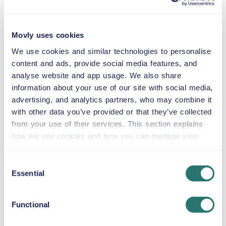
COUSSIN REHAUSSEUR
Jusqu'à 36 kg
Movly uses cookies
We use cookies and similar technologies to personalise
CHAÎNES À NEIGE
content and ads, provide social media features, and
analyse website and app usage. We also share
Louez une Peugeot 308 à Málaga pour profiter du
information about your use of our site with social media,
confort et de la confiance tout au long de votre voyage.
advertising, and analytics partners, who may combine it
Cette voiture compacte et pratique est idéale pour les
with other data you’ve provided or that they’ve collected
petites familles ou les couples. Dotée d’une boîte
from your use of their services. This section explains
automatique, de quatre portes et de cinq sièges, elle
how we use cookies and how you can manage your
offre suffisamment d’espace pour deux grandes valises
preferences.
et une petite valise, ce qui en fait un excellent choix
Consent
aussi bien pour les visites de la ville que pour les
Essential
Selection
excursions d’une journée le long de la Costa del Sol. La
Peugeot 308 est réputée pour son confort de conduite
Functional
et sa stabilité sur les routes côtières sinueuses, ce qui la
rend parfaite pour explorer au-delà du centre-ville.