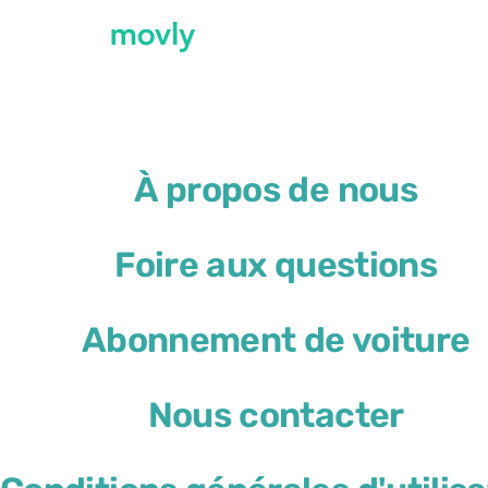
←
Toutes les voitures disponibles à l’aérop
À propos de nous
Location de voiture à l’
Foire aux questions
Toyota RAV4
Abonnement de voiture
ou similaire
Nous contacter