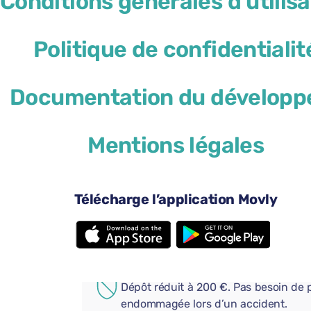
Conditions générales d'utilisa
Politique de confidentialit
Documentation du développ
46 $US
à partir de
par jour
Mentions légales
4 portes
Boî
3 valises de grande taille
Plei
Android Auto
App
Télécharge l’application Movly
Bluetooth
Ajoutez des options pratiques
COUVERTURE SUPPLÉMENT
Dépôt réduit à 200 €. Pas besoin de p
endommagée lors d’un accident.