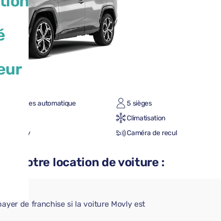
tion
é
eur
te à vitesses automatique
5 sièges
n/Plein
Climatisation
le CarPlay
Caméra de recul
 à votre location de voiture :
AIRE
ayer de franchise si la voiture Movly est