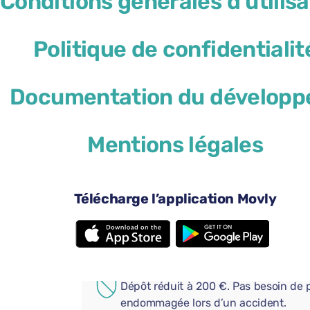
Conditions générales d'utilisa
Politique de confidentialit
Documentation du développ
41 $US
à partir de
par jour
Mentions légales
4 portes
Boî
2 valises de grande taille
Une 
Climatisation
And
Télécharge l’application Movly
Caméra de recul
Blu
Ajoutez des options pratiques
COUVERTURE SUPPLÉMENT
Dépôt réduit à 200 €. Pas besoin de p
endommagée lors d’un accident.