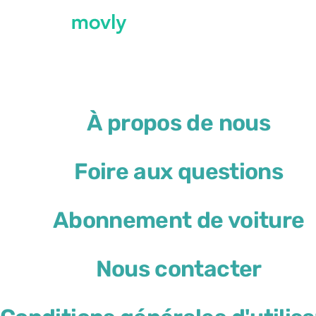
←
Toutes les voitures disponibles à l’aérop
À propos de nous
Location de voiture à l’
Foire aux questions
Volkswagen T-Cross
Abonnement de voiture
ou similaire
Nous contacter