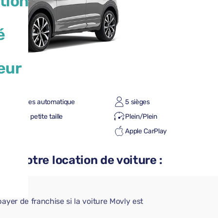
tion
é
eur
te à vitesses automatique
5 sièges
valise de petite taille
Plein/Plein
roid Auto
Apple CarPlay
etooth
 à votre location de voiture :
AIRE
ayer de franchise si la voiture Movly est