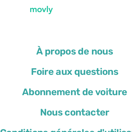
←
Toutes les voitures disponibles à l’aérop
À propos de nous
Location de voiture à l’
Foire aux questions
Renault Arkana
Abonnement de voiture
ou similaire
Nous contacter