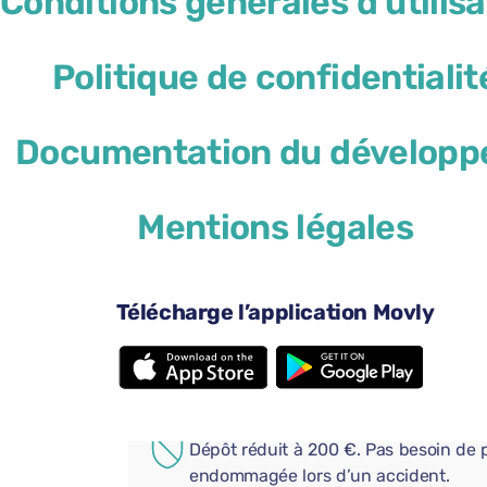
Conditions générales d'utilisa
Politique de confidentialit
Documentation du développ
41 $US
à partir de
par jour
Mentions légales
4 portes
Boî
2 valises de grande taille
Plei
Android Auto
App
Télécharge l’application Movly
Bluetooth
Ajoutez des options pratiques
COUVERTURE SUPPLÉMENT
Dépôt réduit à 200 €. Pas besoin de p
endommagée lors d’un accident.