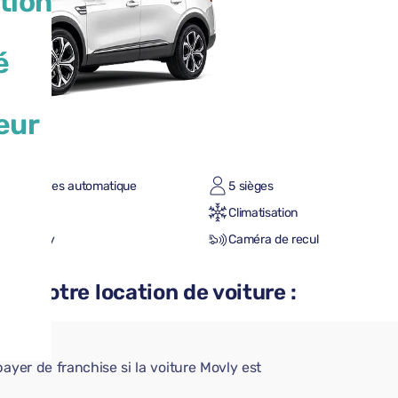
tion
é
eur
te à vitesses automatique
5 sièges
n/Plein
Climatisation
le CarPlay
Caméra de recul
 à votre location de voiture :
AIRE
ayer de franchise si la voiture Movly est