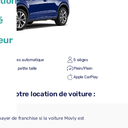
tion
é
eur
te à vitesses automatique
5 sièges
valise de petite taille
Plein/Plein
roid Auto
Apple CarPlay
etooth
 à votre location de voiture :
AIRE
ayer de franchise si la voiture Movly est