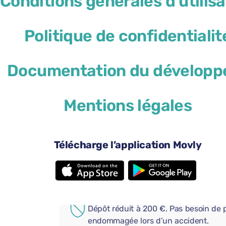
Conditions générales d'utilisa
Politique de confidentialit
Documentation du développ
46 $US
à partir de
par jour
Mentions légales
4 portes
Boî
2 valises de grande taille
Une 
Climatisation
And
Télécharge l’application Movly
Caméra de recul
Blu
Ajoutez des options pratiques
COUVERTURE SUPPLÉMENT
Dépôt réduit à 200 €. Pas besoin de p
endommagée lors d’un accident.