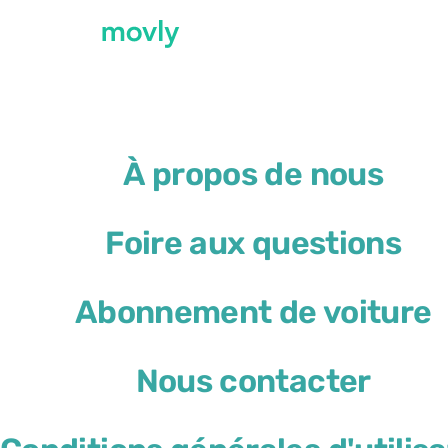
←
Toutes les voitures disponibles à l’aérop
À propos de nous
Location de voiture à l’
Foire aux questions
Volkswagen T-Roc
Abonnement de voiture
ou similaire
Nous contacter