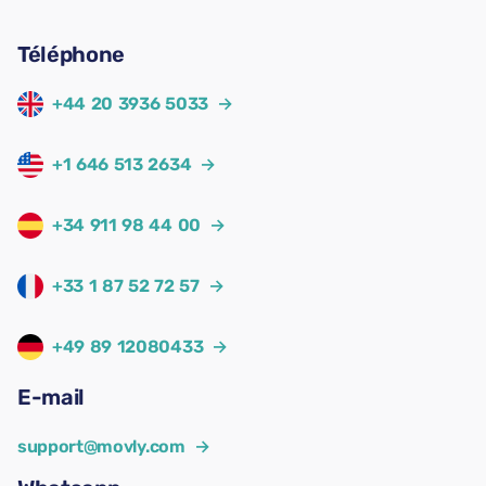
Téléphone
+44 20 3936 5033
→
+1 646 513 2634
→
+34 911 98 44 00
→
+33 1 87 52 72 57
→
+49 89 12080433
→
E-mail
support@movly.com
→