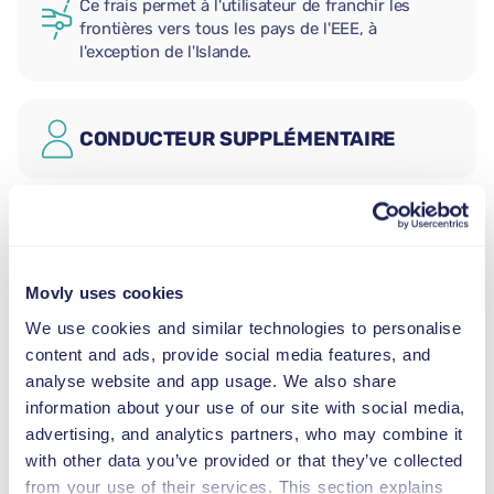
Ce frais permet à l'utilisateur de franchir les
frontières vers tous les pays de l'EEE, à
l'exception de l'Islande.
CONDUCTEUR SUPPLÉMENTAIRE
SIÈGE AUTO BÉBÉ
2,5–13 kg
Movly uses cookies
SIÈGE AUTO ENFANT
We use cookies and similar technologies to personalise
9–18 kg
content and ads, provide social media features, and
analyse website and app usage. We also share
information about your use of our site with social media,
REHAUSSEUR
advertising, and analytics partners, who may combine it
15–36 kg
with other data you’ve provided or that they’ve collected
from your use of their services. This section explains