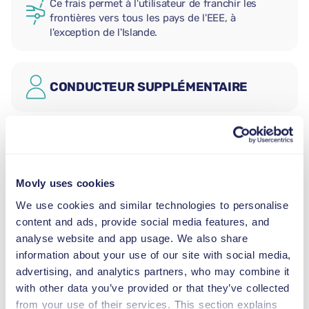
Ce frais permet à l'utilisateur de franchir les
frontières vers tous les pays de l'EEE, à
l'exception de l'Islande.
CONDUCTEUR SUPPLÉMENTAIRE
SIÈGE AUTO BÉBÉ
2,5–13 kg
Movly uses cookies
SIÈGE AUTO ENFANT
We use cookies and similar technologies to personalise
9–18 kg
content and ads, provide social media features, and
analyse website and app usage. We also share
information about your use of our site with social media,
REHAUSSEUR
advertising, and analytics partners, who may combine it
15–36 kg
with other data you’ve provided or that they’ve collected
from your use of their services. This section explains