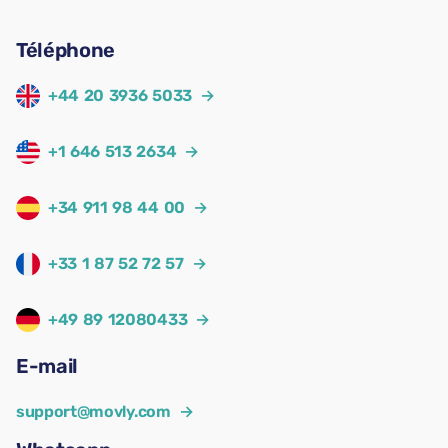
Téléphone
+44 20 3936 5033
→
+1 646 513 2634
→
+34 911 98 44 00
→
+33 1 87 52 72 57
→
+49 89 12080433
→
E-mail
support@movly.com
→