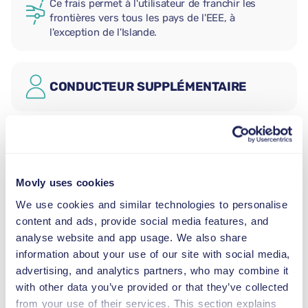
Ce frais permet à l'utilisateur de franchir les
frontières vers tous les pays de l'EEE, à
l'exception de l'Islande.
CONDUCTEUR SUPPLÉMENTAIRE
SIÈGE AUTO BÉBÉ
2,5–13 kg
Movly uses cookies
SIÈGE AUTO ENFANT
We use cookies and similar technologies to personalise
9–18 kg
content and ads, provide social media features, and
analyse website and app usage. We also share
information about your use of our site with social media,
REHAUSSEUR
advertising, and analytics partners, who may combine it
15–36 kg
with other data you’ve provided or that they’ve collected
from your use of their services. This section explains