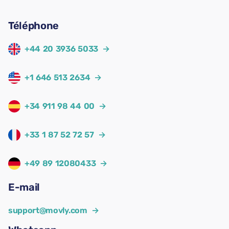
Téléphone
+44 20 3936 5033
→
+1 646 513 2634
→
+34 911 98 44 00
→
+33 1 87 52 72 57
→
+49 89 12080433
→
E-mail
support@movly.com
→