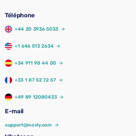
Téléphone
+44 20 3936 5033
→
+1 646 513 2634
→
+34 911 98 44 00
→
+33 1 87 52 72 57
→
+49 89 12080433
→
E-mail
support@movly.com
→