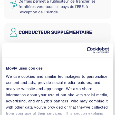
Ce frais permet à l'utilisateur de franchir les
frontières vers tous les pays de l'EEE, à
l'exception de l'Islande.
CONDUCTEUR SUPPLÉMENTAIRE
SIÈGE AUTO BÉBÉ
2,5–13 kg
Movly uses cookies
SIÈGE AUTO ENFANT
We use cookies and similar technologies to personalise
9–18 kg
content and ads, provide social media features, and
analyse website and app usage. We also share
information about your use of our site with social media,
REHAUSSEUR
advertising, and analytics partners, who may combine it
15–36 kg
with other data you’ve provided or that they’ve collected
from your use of their services. This section explains