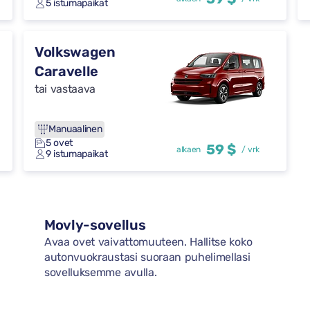
5 istumapaikat
Volkswagen
Caravelle
tai vastaava
Manuaalinen
5 ovet
59 $
alkaen
/ vrk
9 istumapaikat
Movly-sovellus
Avaa ovet vaivattomuuteen. Hallitse koko
autonvuokraustasi suoraan puhelimellasi
sovelluksemme avulla.