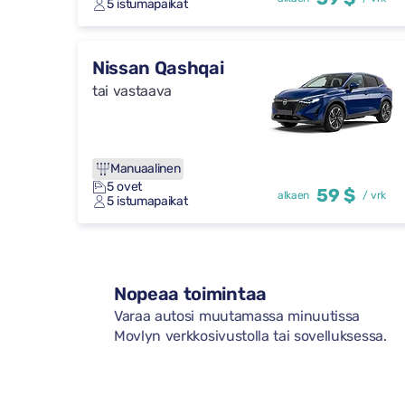
5 istumapaikat
Nissan Qashqai
tai vastaava
Manuaalinen
5 ovet
59 $
alkaen
/ vrk
5 istumapaikat
Nopeaa toimintaa
Varaa autosi muutamassa minuutissa
Movlyn verkkosivustolla tai sovelluksessa.