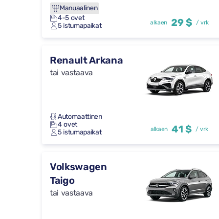
Manuaalinen
4-5 ovet
29 $
alkaen
/ vrk
5 istumapaikat
Renault Arkana
tai vastaava
Automaattinen
4 ovet
41 $
alkaen
/ vrk
5 istumapaikat
Volkswagen
Taigo
tai vastaava