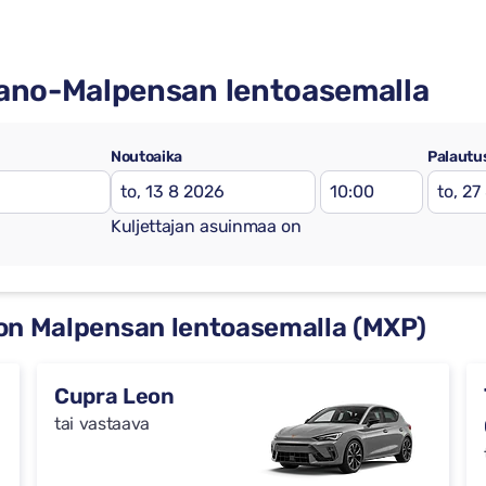
lano-Malpensan lentoasemalla
Noutoaika
Palautu
Kuljettajan asuinmaa on
non Malpensan lentoasemalla (MXP)
Cupra Leon
tai vastaava