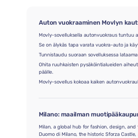
Auton vuokraaminen Movlyn kautt
Movly-sovelluksella autonvuokraus tuntuu ai
Se on älykäs tapa varata vuokra-auto ja käytt
Tunnistaudu suoraan sovelluksessa lataamalla 
Ohita ruuhkaisten pysäköintialueiden aiheut
päälle.
Movly-sovellus kokoaa kaiken autonvuokrau
Milano: maailman muotipääkaupun
Milan, a global hub for fashion, design, and 
Duomo di Milano, the historic Sforza Castle,