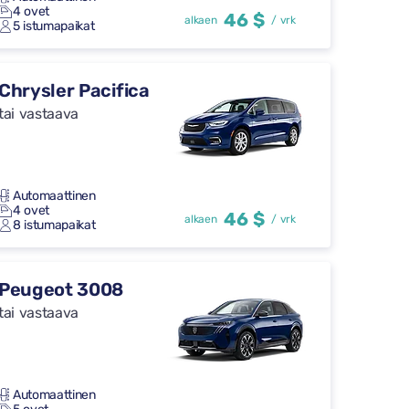
4 ovet
46 $
alkaen
/ vrk
5 istumapaikat
Chrysler Pacifica
tai vastaava
Automaattinen
4 ovet
46 $
alkaen
/ vrk
8 istumapaikat
Peugeot 3008
tai vastaava
Automaattinen