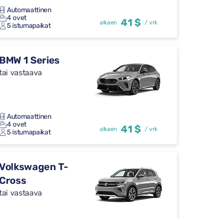
Automaattinen
4 ovet
41 $
alkaen
/ vrk
5 istumapaikat
BMW 1 Series
tai vastaava
Automaattinen
4 ovet
41 $
alkaen
/ vrk
5 istumapaikat
Volkswagen T-
Cross
tai vastaava