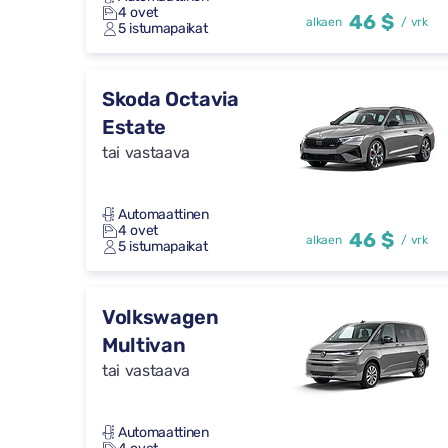
4 ovet
46 $
alkaen
/ vrk
5 istumapaikat
Skoda Octavia
Estate
tai vastaava
Automaattinen
4 ovet
46 $
alkaen
/ vrk
5 istumapaikat
Volkswagen
Multivan
tai vastaava
Automaattinen