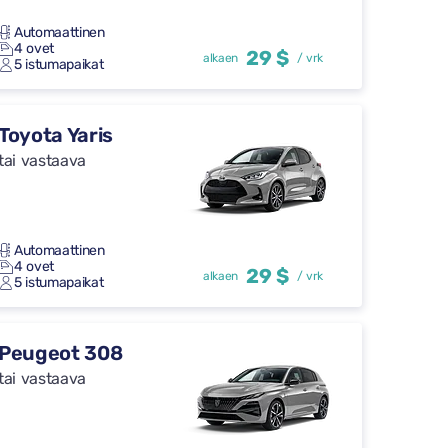
Automaattinen
4 ovet
29 $
alkaen
/ vrk
5 istumapaikat
Toyota Yaris
tai vastaava
Automaattinen
4 ovet
29 $
alkaen
/ vrk
5 istumapaikat
Peugeot 308
tai vastaava