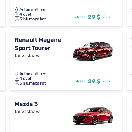
Automaattinen
4 ovet
29 $
alkaen
/ vrk
5 istumapaikat
Renault Megane
Sport Tourer
tai vastaava
Automaattinen
4 ovet
29 $
alkaen
/ vrk
5 istumapaikat
Mazda 3
tai vastaava