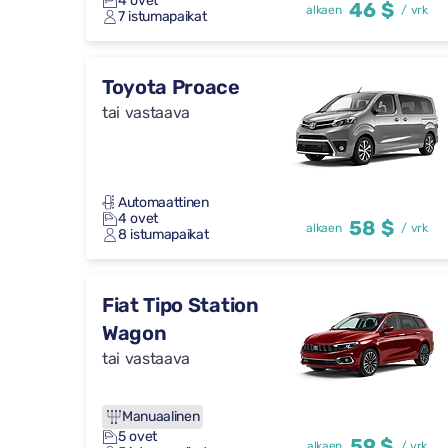
4 ovet
46 $
alkaen
/ vrk
7 istumapaikat
Toyota Proace
tai vastaava
Automaattinen
4 ovet
58 $
alkaen
/ vrk
8 istumapaikat
Fiat Tipo Station
Wagon
tai vastaava
Manuaalinen
5 ovet
59 $
alkaen
/ vrk