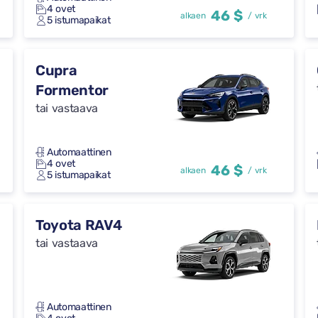
4 ovet
46 $
alkaen
/ vrk
5 istumapaikat
Cupra
Formentor
tai vastaava
Automaattinen
4 ovet
46 $
alkaen
/ vrk
5 istumapaikat
Toyota RAV4
tai vastaava
Automaattinen