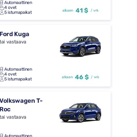
Automaattinen
4 ovet
41 $
alkaen
/ vrk
5 istumapaikat
Ford Kuga
tai vastaava
Automaattinen
4 ovet
46 $
alkaen
/ vrk
5 istumapaikat
Volkswagen T-
Roc
tai vastaava
Automaattinen