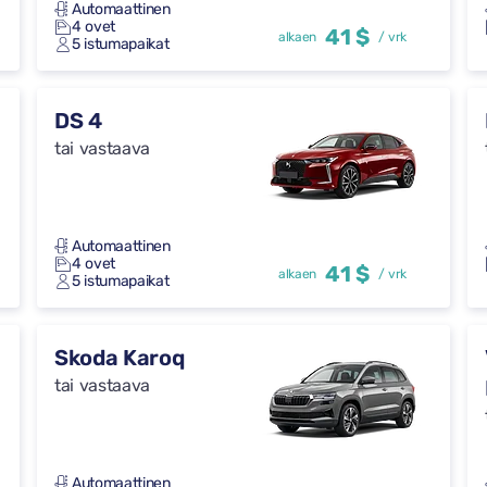
Automaattinen
4 ovet
41 $
alkaen
/ vrk
5 istumapaikat
DS 4
tai vastaava
Automaattinen
4 ovet
41 $
alkaen
/ vrk
5 istumapaikat
Skoda Karoq
tai vastaava
Automaattinen