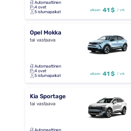
Automaattinen
4 ovet
41 $
alkaen
/ vrk
5 istumapaikat
Opel Mokka
tai vastaava
Automaattinen
4 ovet
41 $
alkaen
/ vrk
5 istumapaikat
Kia Sportage
tai vastaava
Automaattinen