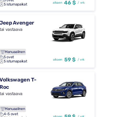
5 ovet
46 $
alkaen
/ vrk
5 istumapaikat
Jeep Avenger
tai vastaava
Manuaalinen
5 ovet
59 $
alkaen
/ vrk
5 istumapaikat
Volkswagen T-
Roc
tai vastaava
Manuaalinen
4-5 ovet
59 $
alkaen
/ vrk