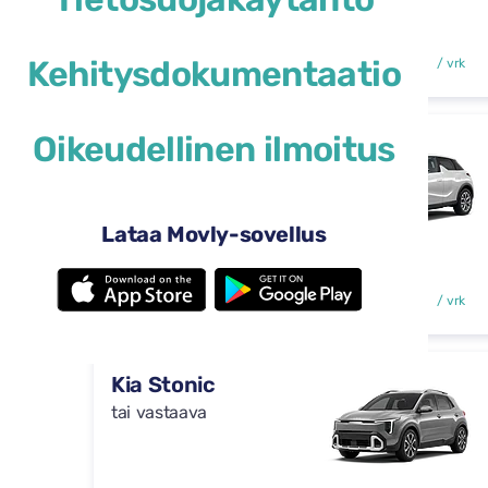
Automaattinen
4 ovet
29 $
Kehitysdokumentaatio
alkaen
/ vrk
5 istumapaikat
Oikeudellinen ilmoitus
DS 3
tai vastaava
Lataa Movly-sovellus
Automaattinen
4 ovet
29 $
alkaen
/ vrk
5 istumapaikat
Kia Stonic
tai vastaava