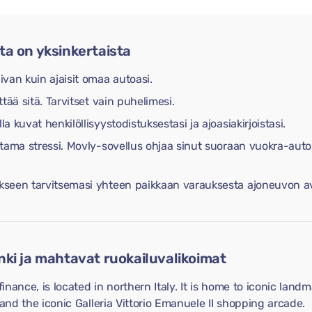
a on yksinkertaista
van kuin ajaisit omaa autoasi.
ää sitä. Tarvitset vain puhelimesi.
kuvat henkilöllisyystodistuksestasi ja ajoasiakirjoistasi.
tama stressi. Movly-sovellus ohjaa sinut suoraan vuokra-autos
kseen tarvitsemasi yhteen paikkaan varauksesta ajoneuvon 
ki ja mahtavat ruokailuvalikoimat
finance, is located in northern Italy. It is home to iconic lan
 and the iconic Galleria Vittorio Emanuele II shopping arcade.