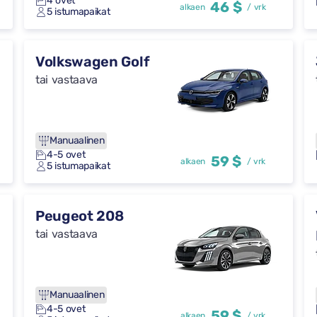
4 ovet
46 $
alkaen
/ vrk
5 istumapaikat
Volkswagen Golf
tai vastaava
Manuaalinen
4-5 ovet
59 $
alkaen
/ vrk
5 istumapaikat
Peugeot 208
tai vastaava
Manuaalinen
4-5 ovet
59 $
alkaen
/ vrk