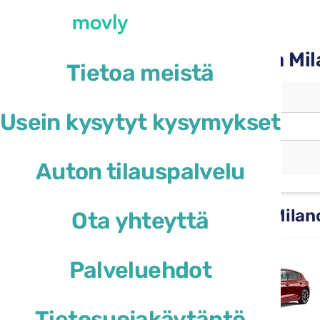
Vuokraa auto Movlylla Mi
Tietoa meistä
Noutotoimipiste
Usein kysytyt kysymykset
Milanon Malpensa-lentoasema
(MXP)
Eri palautustoimipiste
Auton tilauspalvelu
Vuokra-autot saatavilla Mila
Ota yhteyttä
Ford Focus
Palveluehdot
tai vastaava
Tietosuojakäytäntö