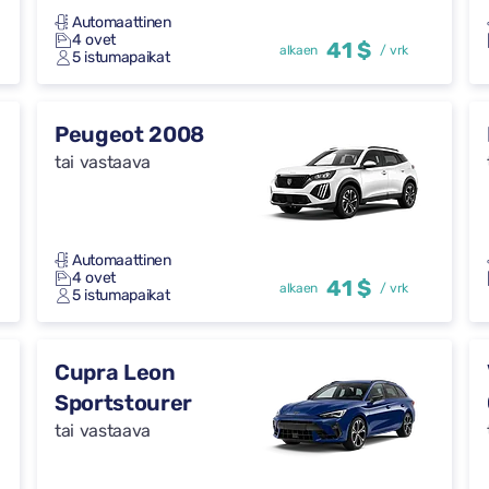
Automaattinen
4 ovet
41 $
alkaen
/ vrk
5 istumapaikat
Peugeot 2008
tai vastaava
Automaattinen
4 ovet
41 $
alkaen
/ vrk
5 istumapaikat
Cupra Leon
Sportstourer
tai vastaava