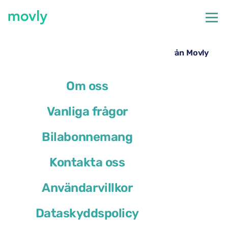
←
Alla tillgängliga bilar på Veronas flygplats
Hyrbil på Veronas flygplats – Cupra Leon från Movly
Om oss
Vanliga frågor
Bilabonnemang
Kontakta oss
Användarvillkor
Dataskyddspolicy
Cupra Leon