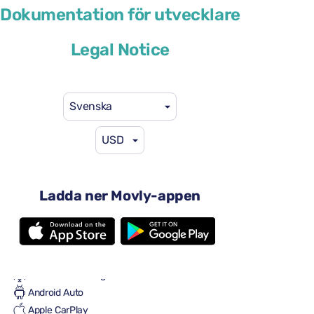
Dokumentation för utvecklare
eller liknande
Legal Notice
Svenska
USD
29 US$
från
per dag
4 dörrar
Automatisk växellåda
Ladda ner Movly-appen
5 säten
En stor resväska
En liten resväska
Full till full
Luftkonditionering
Android Auto
Apple CarPlay