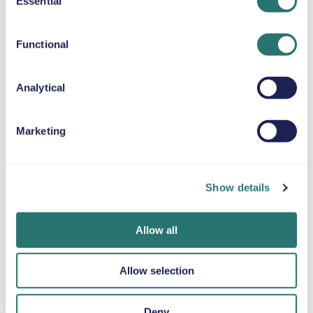
Essential
BÄLTESKUDDE
Selection
Upp till 36 kg
Functional
SNÖKEDJOR
Analytical
Marketing
Klart i en
Movly-appen
Bli verifierad
handvändning
Lås upp mer
online
bekvämlighet.
Boka din hyrbil på
Ladda upp dina
Show details
Hantera hela din
bara några
dokument direkt
hyrbil direkt från
minuter via Movlys
via appen.
mobilen med vår
webbplats eller
Allow all
app.
app.
Allow selection
Deny