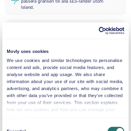
passera gränsen till alla EES-länder utom
Island.
EXTRA FÖRARE
Movly uses cookies
BABYSKYDD
2,5–13 kg
We use cookies and similar technologies to personalise
content and ads, provide social media features, and
analyse website and app usage. We also share
SMÅBARNSTOL
information about your use of our site with social media,
9–18 kg
advertising, and analytics partners, who may combine it
with other data you’ve provided or that they’ve collected
from your use of their services. This section explains
BÄLTESSTOL
how we use cookies and how you can manage your
15–36 kg
preferences.
Consent