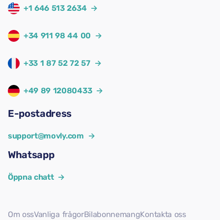
+1 646 513 2634
→
+34 911 98 44 00
→
+33 1 87 52 72 57
→
+49 89 12080433
→
E-postadress
support@movly.com
→
Whatsapp
Öppna chatt
→
Om oss
Vanliga frågor
Bilabonnemang
Kontakta oss