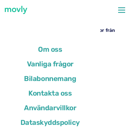
←
Alla tillgängliga bilar på Turins flygplats
Hyrbil på Turins flygplats – Cupra Formentor från
Movly
Om oss
Vanliga frågor
Bilabonnemang
Kontakta oss
Användarvillkor
Dataskyddspolicy