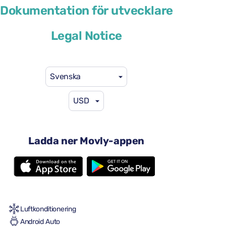
Cupra Formentor
Dokumentation för utvecklare
eller liknande
Legal Notice
Svenska
USD
46 US$
från
per dag
4 dörrar
Ladda ner Movly-appen
Automatisk växellåda
5 säten
2 stora resväskor
2 små resväskor
Full till full
Luftkonditionering
Android Auto