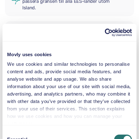
passera gränsen till alla EES-länder utom
Island.
EXTRA FÖRARE
Movly uses cookies
BABYSKYDD
2,5–13 kg
We use cookies and similar technologies to personalise
content and ads, provide social media features, and
analyse website and app usage. We also share
SMÅBARNSTOL
information about your use of our site with social media,
9–18 kg
advertising, and analytics partners, who may combine it
with other data you’ve provided or that they’ve collected
from your use of their services. This section explains
BÄLTESSTOL
how we use cookies and how you can manage your
15–36 kg
preferences.
Consent