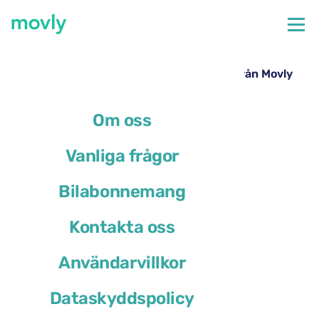
←
Alla tillgängliga bilar på Trevisos flygplats
Hyrbil på Trevisos flygplats – Opel Mokka från Movly
Om oss
Vanliga frågor
Bilabonnemang
Kontakta oss
Användarvillkor
Dataskyddspolicy
Opel Mokka