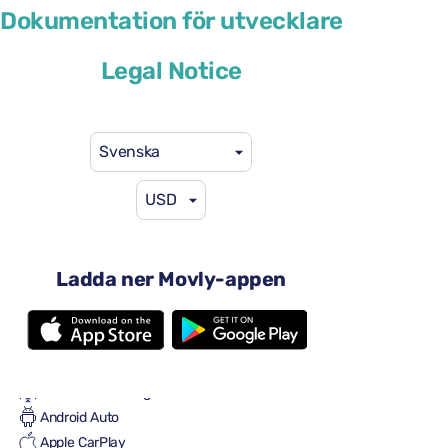
Dokumentation för utvecklare
eller liknande
Legal Notice
Svenska
USD
41 US$
från
per dag
4 dörrar
Automatisk växellåda
Ladda ner Movly-appen
5 säten
2 stora resväskor
En liten resväska
Full till full
Luftkonditionering
Android Auto
Apple CarPlay