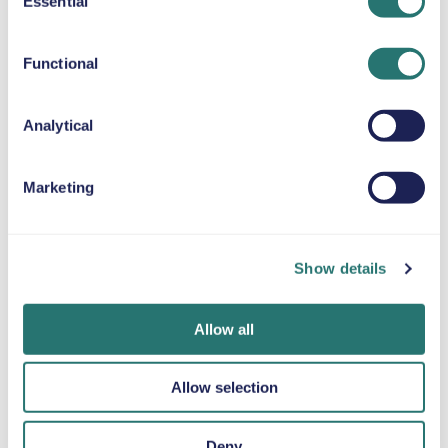
Essential
BÄLTESKUDDE
Selection
Upp till 36 kg
Functional
SNÖKEDJOR
Analytical
Marketing
Klart i en
Movly-appen
Bli verifierad
handvändning
Lås upp mer
online
bekvämlighet.
Boka din hyrbil på
Ladda upp dina
Show details
Hantera hela din
bara några
dokument direkt
hyrbil direkt från
minuter via Movlys
via appen.
mobilen med vår
webbplats eller
Allow all
app.
app.
Allow selection
Deny