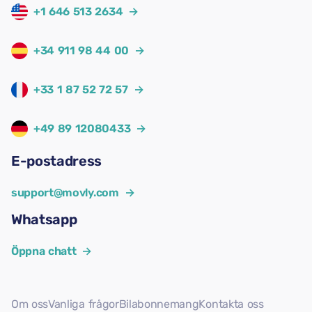
+1 646 513 2634
→
+34 911 98 44 00
→
+33 1 87 52 72 57
→
+49 89 12080433
→
E-postadress
support@movly.com
→
Whatsapp
Öppna chatt
→
Om oss
Vanliga frågor
Bilabonnemang
Kontakta oss