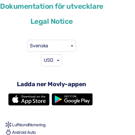
Volkswagen T-Cross
Dokumentation för utvecklare
eller liknande
Legal Notice
Svenska
USD
41 US$
från
per dag
4 dörrar
Ladda ner Movly-appen
Automatisk växellåda
5 säten
2 stora resväskor
En liten resväska
Full till full
Luftkonditionering
Android Auto