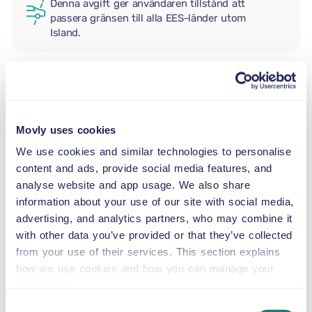
Denna avgift ger användaren tillstånd att
passera gränsen till alla EES-länder utom
Island.
EXTRA FÖRARE
Movly uses cookies
BABYSKYDD
We use cookies and similar technologies to personalise
2,5–13 kg
content and ads, provide social media features, and
analyse website and app usage. We also share
information about your use of our site with social media,
SMÅBARNSTOL
advertising, and analytics partners, who may combine it
9–18 kg
with other data you’ve provided or that they’ve collected
from your use of their services. This section explains
BÄLTESSTOL
how we use cookies and how you can manage your
15–36 kg
preferences.
Consent