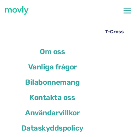
←
Alla tillgängliga bilar på Paris Orly-flygplats
Hyrbil på Paris Orly flygplats – Volkswagen T-Cross
från Movly
Om oss
Vanliga frågor
Bilabonnemang
Kontakta oss
Användarvillkor
Dataskyddspolicy