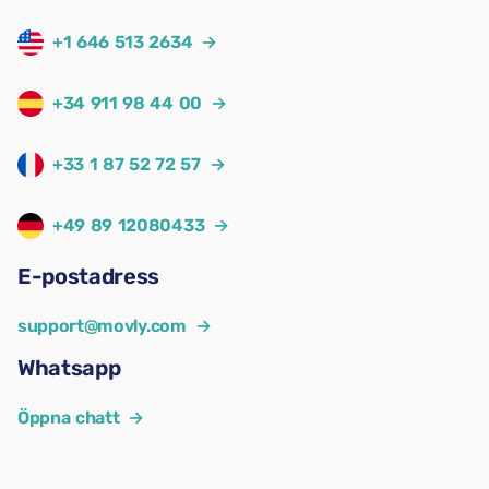
+1 646 513 2634
→
+34 911 98 44 00
→
+33 1 87 52 72 57
→
+49 89 12080433
→
E-postadress
support@movly.com
→
Whatsapp
Öppna chatt
→