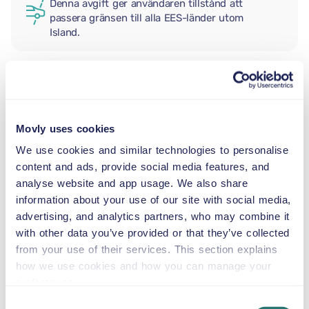
Denna avgift ger användaren tillstånd att
passera gränsen till alla EES-länder utom
Island.
EXTRA FÖRARE
Movly uses cookies
BABYSKYDD
We use cookies and similar technologies to personalise
2,5–13 kg
content and ads, provide social media features, and
analyse website and app usage. We also share
information about your use of our site with social media,
SMÅBARNSTOL
advertising, and analytics partners, who may combine it
9–18 kg
with other data you’ve provided or that they’ve collected
from your use of their services. This section explains
BÄLTESSTOL
how we use cookies and how you can manage your
15–36 kg
preferences.
Consent