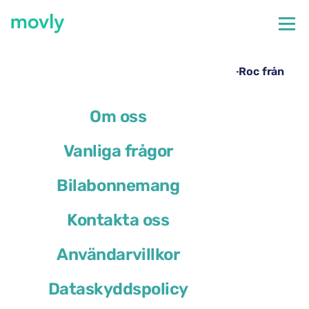
←
Alla tillgängliga bilar på Neapels flygplats
Hyrbil på Neapels flygplats – Volkswagen T-Roc från
Movly
Om oss
Vanliga frågor
Bilabonnemang
Kontakta oss
Användarvillkor
Dataskyddspolicy