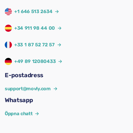
+1 646 513 2634
→
+34 911 98 44 00
→
+33 1 87 52 72 57
→
+49 89 12080433
→
E-postadress
support@movly.com
→
Whatsapp
Öppna chatt
→