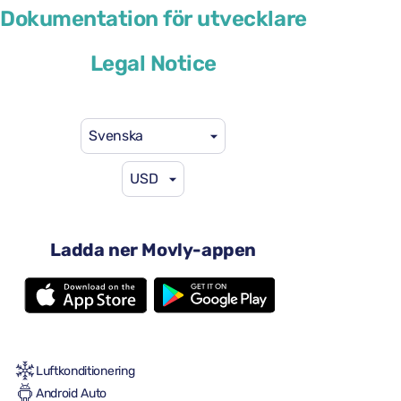
Volkswagen T-Roc
Dokumentation för utvecklare
eller liknande
Legal Notice
Svenska
USD
46 US$
från
per dag
4 dörrar
Ladda ner Movly-appen
Automatisk växellåda
5 säten
2 stora resväskor
En liten resväska
Full till full
Luftkonditionering
Android Auto