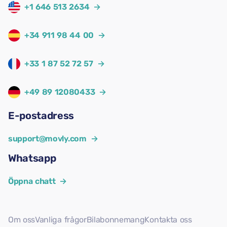
+1 646 513 2634
→
+34 911 98 44 00
→
+33 1 87 52 72 57
→
+49 89 12080433
→
E-postadress
support@movly.com
→
Whatsapp
Öppna chatt
→
Om oss
Vanliga frågor
Bilabonnemang
Kontakta oss