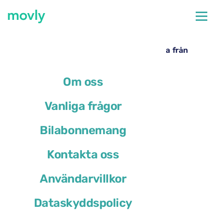
←
Alla tillgängliga bilar på Neapels flygplats
Hyrbil på Neapels flygplats – Renault Arkana från
Movly
Om oss
Vanliga frågor
Bilabonnemang
Kontakta oss
Användarvillkor
Dataskyddspolicy