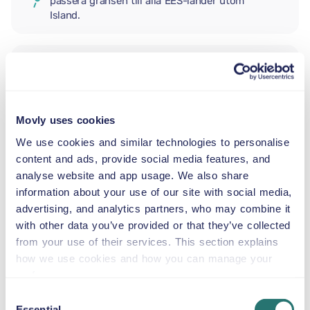
passera gränsen till alla EES-länder utom
Island.
EXTRA FÖRARE
Movly uses cookies
BABYSKYDD
2,5–13 kg
We use cookies and similar technologies to personalise
content and ads, provide social media features, and
analyse website and app usage. We also share
SMÅBARNSTOL
information about your use of our site with social media,
9–18 kg
advertising, and analytics partners, who may combine it
with other data you’ve provided or that they’ve collected
from your use of their services. This section explains
BÄLTESSTOL
how we use cookies and how you can manage your
15–36 kg
preferences.
Consent
Essential