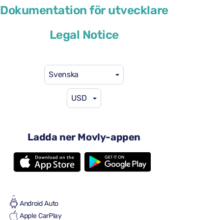
Renault Arkana
Dokumentation för utvecklare
eller liknande
Legal Notice
Svenska
USD
41 US$
från
per dag
4 dörrar
Ladda ner Movly-appen
Automatisk växellåda
5 säten
2 stora resväskor
Full till full
Luftkonditionering
Android Auto
Apple CarPlay