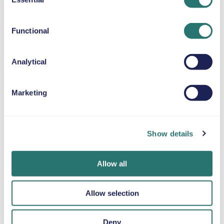
BÄLTESKUDDE
Selection
Upp till 36 kg
Functional
SNÖKEDJOR
Analytical
Marketing
Klart i en
Movly-appen
Bli verifierad
handvändning
Lås upp mer
online
bekvämlighet.
Boka din hyrbil på
Ladda upp dina
Show details
Hantera hela din
bara några
dokument direkt
hyrbil direkt från
minuter via Movlys
via appen.
mobilen med vår
webbplats eller
Allow all
app.
app.
Allow selection
Deny