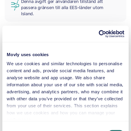
Denna avgift ger användaren tillstånd att
passera gränsen till alla EES-länder utom
Island.
EXTRA FÖRARE
Movly uses cookies
BABYSKYDD
We use cookies and similar technologies to personalise
2,5–13 kg
content and ads, provide social media features, and
analyse website and app usage. We also share
information about your use of our site with social media,
SMÅBARNSTOL
advertising, and analytics partners, who may combine it
9–18 kg
with other data you’ve provided or that they’ve collected
from your use of their services. This section explains
BÄLTESSTOL
how we use cookies and how you can manage your
15–36 kg
preferences.
Consent