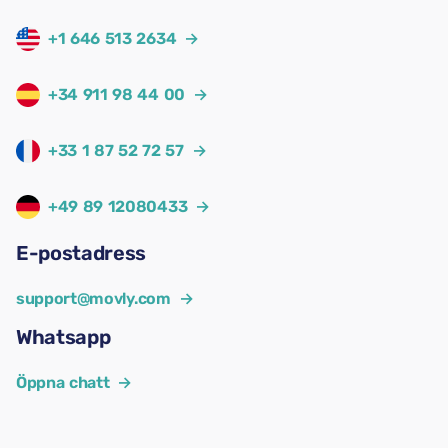
+1 646 513 2634
→
+34 911 98 44 00
→
+33 1 87 52 72 57
→
+49 89 12080433
→
E-postadress
support@movly.com
→
Whatsapp
Öppna chatt
→