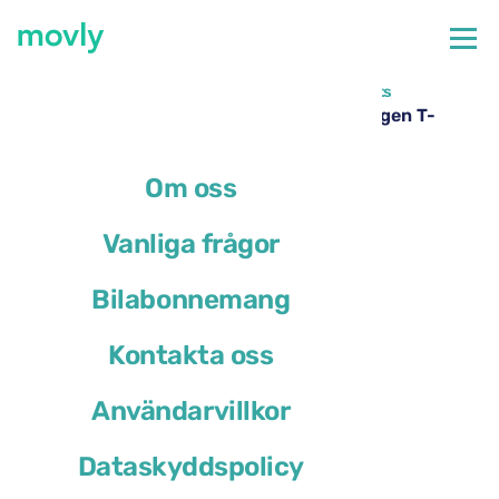
←
Alla tillgängliga bilar på Milanos Linate-flygplats
Hyrbil på Milano–Linate flygplats – Volkswagen T-
Cross från Movly
Om oss
Vanliga frågor
Bilabonnemang
Kontakta oss
Användarvillkor
Dataskyddspolicy