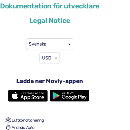
Volkswagen T-Cross
Dokumentation för utvecklare
eller liknande
Legal Notice
Svenska
USD
41 US$
från
per dag
4 dörrar
Ladda ner Movly-appen
Automatisk växellåda
5 säten
2 stora resväskor
En liten resväska
Full till full
Luftkonditionering
Android Auto