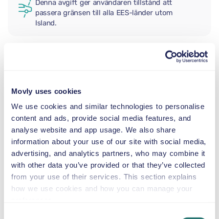
Denna avgift ger användaren tillstånd att
passera gränsen till alla EES-länder utom
Island.
EXTRA FÖRARE
Movly uses cookies
BABYSKYDD
We use cookies and similar technologies to personalise
2,5–13 kg
content and ads, provide social media features, and
analyse website and app usage. We also share
information about your use of our site with social media,
SMÅBARNSTOL
advertising, and analytics partners, who may combine it
9–18 kg
with other data you’ve provided or that they’ve collected
from your use of their services. This section explains
BÄLTESSTOL
how we use cookies and how you can manage your
15–36 kg
preferences.
Consent