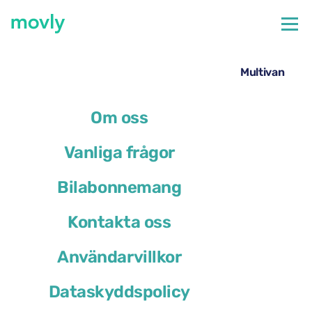
←
Alla tillgängliga bilar på Marseilles flygplats
Hyrbil på Marseilles flygplats – Volkswagen Multivan
från Movly
Om oss
Vanliga frågor
Bilabonnemang
Kontakta oss
Användarvillkor
Dataskyddspolicy