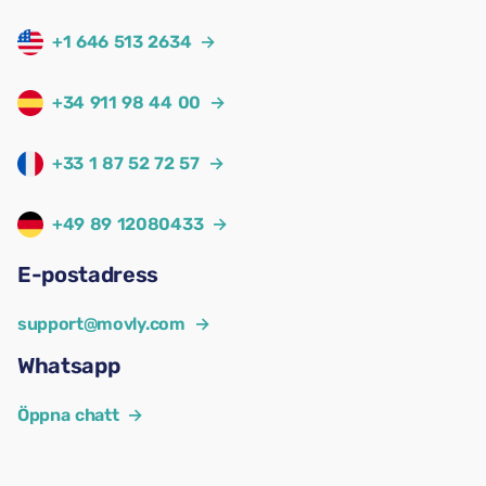
+1 646 513 2634
→
+34 911 98 44 00
→
+33 1 87 52 72 57
→
+49 89 12080433
→
E-postadress
support@movly.com
→
Whatsapp
Öppna chatt
→