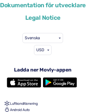
Volkswagen Multivan
Dokumentation för utvecklare
eller liknande
Legal Notice
Svenska
USD
46 US$
från
per dag
4 dörrar
Ladda ner Movly-appen
Automatisk växellåda
7 säten
2 stora resväskor
2 små resväskor
Full till full
Luftkonditionering
Android Auto