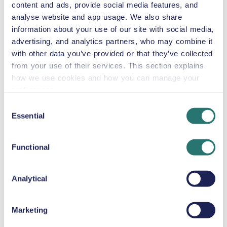
content and ads, provide social media features, and
BÄLTESKUDDE
analyse website and app usage. We also share
Upp till 36 kg
information about your use of our site with social media,
advertising, and analytics partners, who may combine it
with other data you’ve provided or that they’ve collected
SNÖKEDJOR
from your use of their services. This section explains
how we use cookies and how you can manage your
Upptäck Málaga och bortom med Volkswagen Taigo, en
preferences.
kompakt premium-SUV som är perfekt för par eller små
Consent
familjer. Med automatväxel, fyra dörrar och fem
Essential
Selection
sittplatser rymmer den bekvämt två stora och två små
resväskor, vilket gör den idealisk för stadsutflykter och
Functional
kortare dagsresor. Volkswagen Taigo erbjuder en smidig
körupplevelse och en högre körposition för utmärkt sikt,
vilket gör det enkelt att navigera både på livliga
Analytical
stadsgator och längs natursköna vägar. Utforska
attraktioner som den panoramiska linbanan i
Benalmádena, möt djurlivet på Bioparc Fuengirola eller
Marketing
njut av shopping och mat på Plaza Mayor Shopping