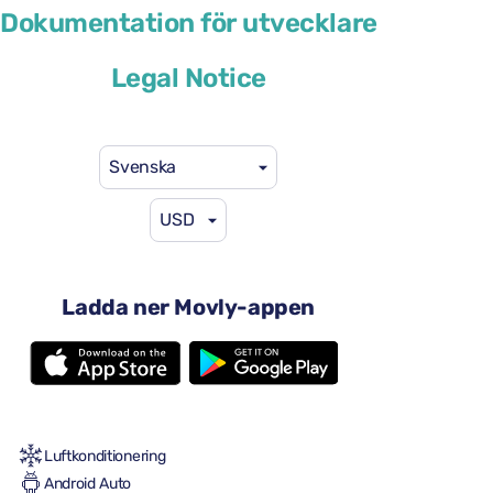
Volkswagen Taigo
Dokumentation för utvecklare
eller liknande
Legal Notice
Svenska
USD
41 US$
från
per dag
4 dörrar
Ladda ner Movly-appen
Automatisk växellåda
5 säten
2 stora resväskor
2 små resväskor
Full till full
Luftkonditionering
Android Auto