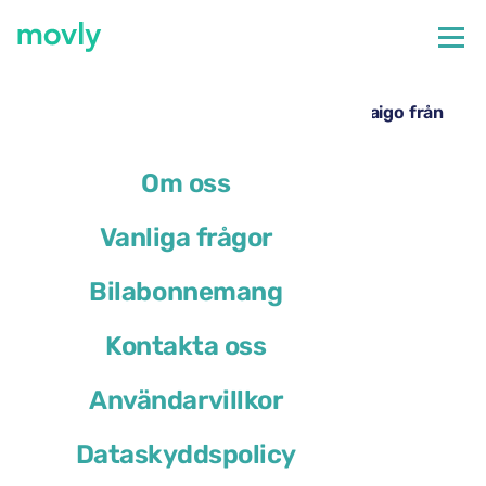
←
Alla tillgängliga bilar på Málagas flygplats
Hyrbil på Málagas flygplats – Volkswagen Taigo från
Movly
Om oss
Vanliga frågor
Bilabonnemang
Kontakta oss
Användarvillkor
Dataskyddspolicy