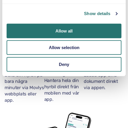
Centre – allt med komforten och mångsidigheten hos
denna kompakta premium-SUV. Perfekt för resenärer
Show details
som värdesätter praktikalitet, komfort och en förhöjd
körposition. Volkswagen Taigo garanterar en avslappnad
Allow all
och njutbar resa, oavsett om du utforskar stadens gator
eller Andalusiens natursköna höjdpunkter.
Allow selection
Klart i en
Movly-appen
Bli verifierad
Deny
handvändning
Lås upp mer
online
bekvämlighet.
Boka din hyrbil på
Ladda upp dina
Hantera hela din
bara några
dokument direkt
hyrbil direkt från
minuter via Movlys
via appen.
mobilen med vår
webbplats eller
app.
app.