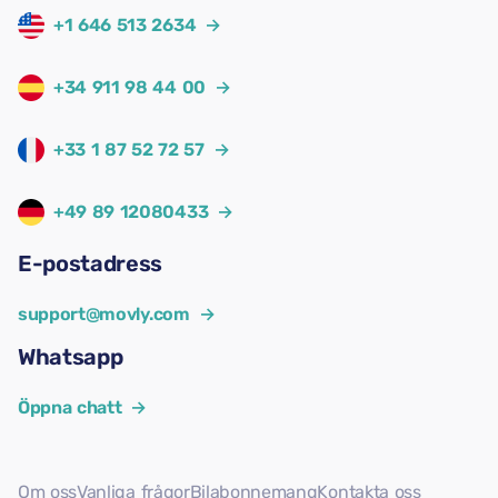
+1 646 513 2634
→
+34 911 98 44 00
→
+33 1 87 52 72 57
→
+49 89 12080433
→
E-postadress
support@movly.com
→
Whatsapp
Öppna chatt
→
Om oss
Vanliga frågor
Bilabonnemang
Kontakta oss