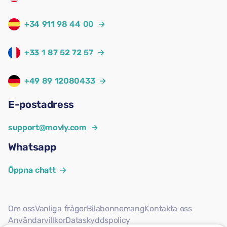
+34 911 98 44 00
→
+33 1 87 52 72 57
→
+49 89 12080433
→
E-postadress
support@movly.com
→
Whatsapp
Öppna chatt
→
Om oss
Vanliga frågor
Bilabonnemang
Kontakta oss
Användarvillkor
Dataskyddspolicy