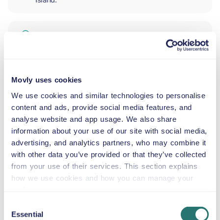
Island.
EXTRA FÖRARE
BABYSKYDD
Movly uses cookies
2,5–13 kg
We use cookies and similar technologies to personalise
content and ads, provide social media features, and
analyse website and app usage. We also share
SMÅBARNSTOL
information about your use of our site with social media,
9–18 kg
advertising, and analytics partners, who may combine it
with other data you’ve provided or that they’ve collected
BÄLTESSTOL
from your use of their services. This section explains
15–36 kg
how we use cookies and how you can manage your
preferences.
Consent
BÄLTESKUDDE
Essential
Selection