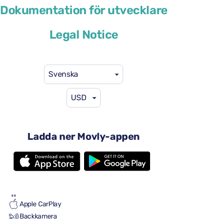
Dokumentation för utvecklare
eller liknande
Legal Notice
Svenska
USD
46 US$
från
per dag
4 dörrar
Automatisk växellåda
Ladda ner Movly-appen
5 säten
4 stora resväskor
Full till full
Luftkonditionering
Android Auto
Apple CarPlay
Backkamera