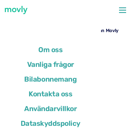
←
Alla tillgängliga bilar på Faros flygplats
Hyrbil på Faros flygplats – Toyota RAV4 från Movly
Om oss
Vanliga frågor
Bilabonnemang
Kontakta oss
Användarvillkor
Dataskyddspolicy
Toyota RAV4