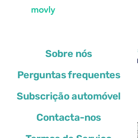
←
Todos os carros disponíveis no Aeroport
Sobre nós
Aluguer de Skoda Karoq 
Perguntas frequentes
Skoda Karoq
Subscrição automóvel
ou similar
Contacta-nos