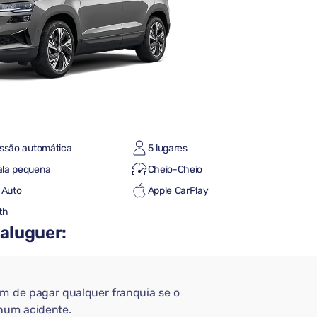
ssão automática
5 lugares
la pequena
Cheio-Cheio
 Auto
Apple CarPlay
th
 aluguer:
em de pagar qualquer franquia se o
 num acidente.