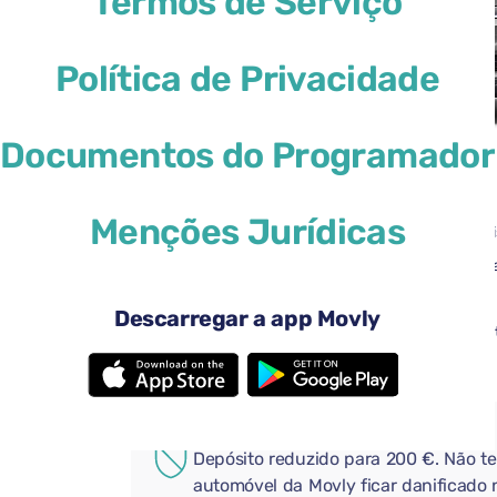
Termos de Serviço
Política de Privacidade
Documentos do Programador
46 US$
a partir de
por dia
Menções Jurídicas
4 portas
Transmi
3 malas grandes
Uma ma
Ar condicionado
Android
Descarregar a app Movly
Câmera de visão traseira
Bluetoo
Adicione extras úteis ao seu
COBERTURA ADICIONAL
Depósito reduzido para 200 €. Não t
automóvel da Movly ficar danificado