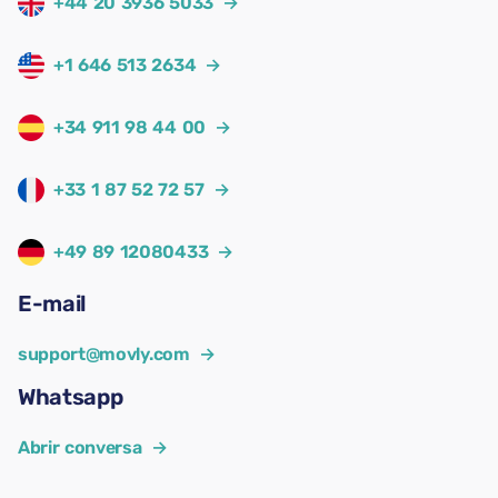
+44 20 3936 5033
→
+1 646 513 2634
→
+34 911 98 44 00
→
+33 1 87 52 72 57
→
+49 89 12080433
→
E-mail
support@movly.com
→
Whatsapp
Abrir conversa
→