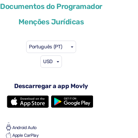
Cupra Leon Sportstourer
Documentos do Programador
ou similar
Menções Jurídicas
Português (PT)
USD
41 US$
a partir de
por dia
4 portas
Descarregar a app Movly
Transmissão automática
5 lugares
4 malas grandes
Cheio-Cheio
Ar condicionado
Android Auto
Apple CarPlay