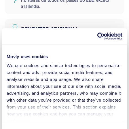
fronteiras de todos os países do EEE, exceto
a Islândia.
CONDUTOR ADICIONAL
CADEIRA AUTO PARA RECÉM-
Movly uses cookies
NASCIDOS
2,5–13 kg
We use cookies and similar technologies to personalise
content and ads, provide social media features, and
analyse website and app usage. We also share
CADEIRA AUTO PARA CRIANÇAS
information about your use of our site with social media,
PEQUENAS
advertising, and analytics partners, who may combine it
9–18 kg
with other data you’ve provided or that they’ve collected
from your use of their services. This section explains
how we use cookies and how you can manage your
ASSENTO ELEVATÓRIO
preferences.
15–36 kg