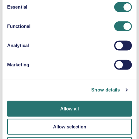
Consent
Essential
Selection
ALMOFADA DE ELEVAÇÃO
Até 36 kg
Functional
CORRENTES PARA A NEVE
Analytical
Marketing
Num instante
App Movly
Obtenha
Reserve o seu
Do telemóvel ao
verificação
Show details
carro em minutos
desbloqueio do
online
no website ou na
veículo, controle
Carregue os seus
app da Movly.
todo o seu aluguer
documentos
Allow all
com a app Movly.
diretamente
através da app.
Allow selection