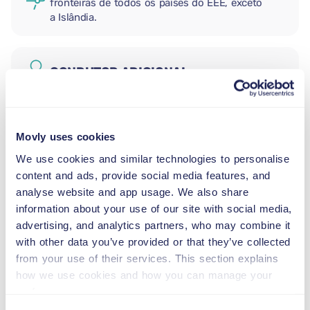
fronteiras de todos os países do EEE, exceto
a Islândia.
CONDUTOR ADICIONAL
CADEIRA AUTO PARA RECÉM-
Movly uses cookies
NASCIDOS
2,5–13 kg
We use cookies and similar technologies to personalise
content and ads, provide social media features, and
analyse website and app usage. We also share
CADEIRA AUTO PARA CRIANÇAS
information about your use of our site with social media,
PEQUENAS
advertising, and analytics partners, who may combine it
9–18 kg
with other data you’ve provided or that they’ve collected
from your use of their services. This section explains
how we use cookies and how you can manage your
ASSENTO ELEVATÓRIO
preferences.
15–36 kg