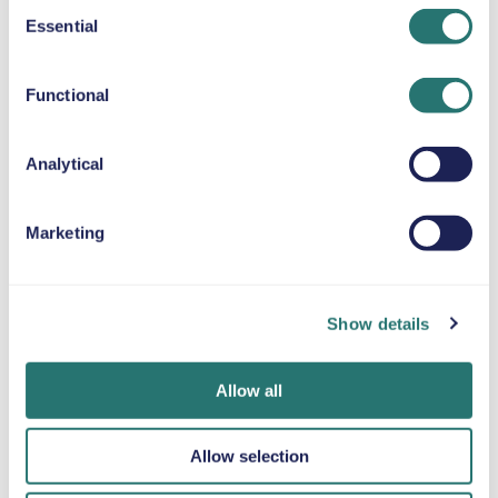
Consent
Essential
Selection
ALMOFADA DE ELEVAÇÃO
Até 36 kg
Functional
CORRENTES PARA A NEVE
Analytical
Marketing
Num instante
App Movly
Obtenha
Reserve o seu
Do telemóvel ao
verificação
Show details
carro em minutos
desbloqueio do
online
no website ou na
veículo, controle
Carregue os seus
app da Movly.
todo o seu aluguer
documentos
Allow all
com a app Movly.
diretamente
através da app.
Allow selection