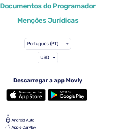
Documentos do Programador
ou similar
Menções Jurídicas
Português (PT)
USD
41 US$
a partir de
por dia
4 portas
Transmissão automática
Descarregar a app Movly
5 lugares
2 malas grandes
Uma mala pequena
Cheio-Cheio
Ar condicionado
Android Auto
Apple CarPlay