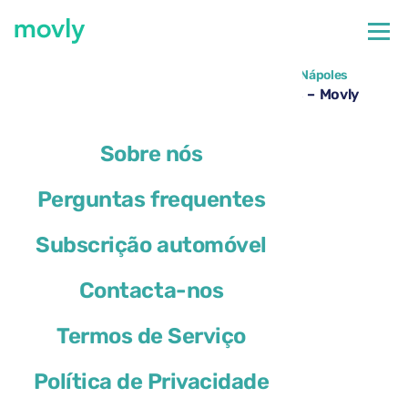
←
Todos os carros disponíveis no Aeroporto de Nápoles
Aluguer de DS 4 no Aeroporto de Nápoles – Movly
Sobre nós
Perguntas frequentes
Subscrição automóvel
Contacta-nos
Termos de Serviço
Política de Privacidade
DS 4