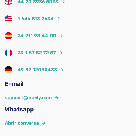
+44 20 3936 5033
→
+1 646 513 2634
→
+34 911 98 44 00
→
+33 1 87 52 72 57
→
+49 89 12080433
→
E-mail
support@movly.com
→
Whatsapp
Abrir conversa
→