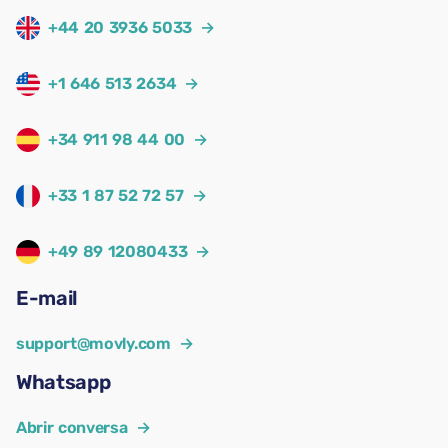
+44 20 3936 5033
→
+1 646 513 2634
→
+34 911 98 44 00
→
+33 1 87 52 72 57
→
+49 89 12080433
→
E-mail
support@movly.com
→
Whatsapp
Abrir conversa
→