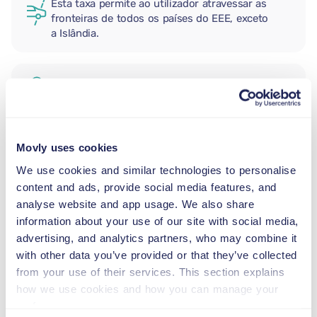
Esta taxa permite ao utilizador atravessar as
fronteiras de todos os países do EEE, exceto
a Islândia.
CONDUTOR ADICIONAL
CADEIRA AUTO PARA RECÉM-
Movly uses cookies
NASCIDOS
We use cookies and similar technologies to personalise
2,5–13 kg
content and ads, provide social media features, and
analyse website and app usage. We also share
information about your use of our site with social media,
CADEIRA AUTO PARA CRIANÇAS
PEQUENAS
advertising, and analytics partners, who may combine it
9–18 kg
with other data you’ve provided or that they’ve collected
from your use of their services. This section explains
how we use cookies and how you can manage your
ASSENTO ELEVATÓRIO
preferences.
15–36 kg