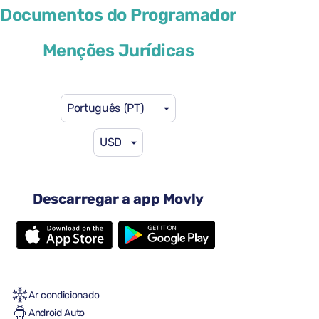
Volkswagen Taigo
Documentos do Programador
ou similar
Menções Jurídicas
Português (PT)
USD
41 US$
a partir de
por dia
4 portas
Descarregar a app Movly
Transmissão automática
5 lugares
2 malas grandes
2 malas pequenas
Cheio-Cheio
Ar condicionado
Android Auto